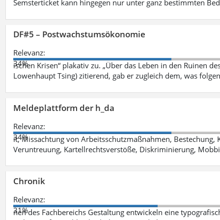
Semsterticket kann hingegen nur unter ganz bestimmten Be
DF#5 – Postwachstumsökonomie
Relevanz:
34%
ischen Krisen“ plakativ zu. „Über das Leben in den Ruinen de
Lowenhaupt Tsing) zitierend, gab er zugleich dem, was folgen
Meldeplattform der h_da
Relevanz:
34%
it, Missachtung von Arbeitsschutzmaßnahmen, Bestechung, K
Veruntreuung, Kartellrechtsverstöße, Diskriminierung, Mobbi
Chronik
Relevanz:
31%
nen des Fachbereichs Gestaltung entwickeln eine typografis