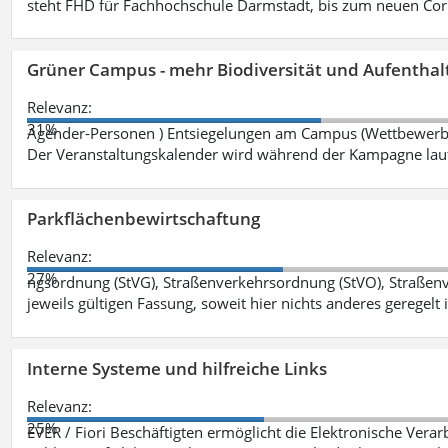
steht FHD für Fachhochschule Darmstadt, bis zum neuen Cor
Grüner Campus - mehr Biodiversität und Aufenthal
Relevanz:
31%
Agender-Personen ) Entsiegelungen am Campus (Wettbewerb "
Der Veranstaltungskalender wird während der Kampagne lau
Parkflächenbewirtschaftung
Relevanz:
27%
ngsordnung (StVG), Straßenverkehrsordnung (StVO), Straße
jeweils gültigen Fassung, soweit hier nichts anderes geregelt i
Interne Systeme und hilfreiche Links
Relevanz:
25%
EVER / Fiori Beschäftigten ermöglicht die Elektronische Ver