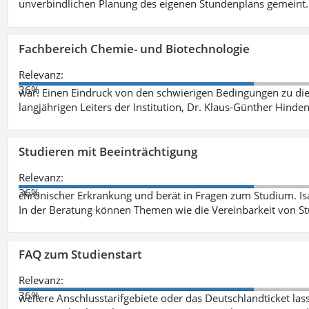
unverbindlichen Planung des eigenen Stundenplans gemeint
Fachbereich Chemie- und Biotechnologie
Relevanz:
36%
war. Einen Eindruck von den schwierigen Bedingungen zu die
langjährigen Leiters der Institution, Dr. Klaus-Günther Hinde
Studieren mit Beeinträchtigung
Relevanz:
36%
chronischer Erkrankung und berät in Fragen zum Studium. Is
In der Beratung können Themen wie die Vereinbarkeit von St
FAQ zum Studienstart
Relevanz:
36%
weitere Anschlusstarifgebiete oder das Deutschlandticket las