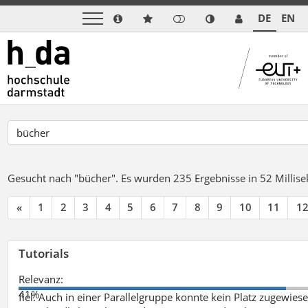
DE
EN
Gesucht nach "bücher".
Es wurden 235 Ergebnisse in 52 Milli
«
1
2
3
4
5
6
7
8
9
10
11
1
Tutorials
Relevanz:
41%
fiel. Auch in einer Parallelgruppe konnte kein Platz zugewie