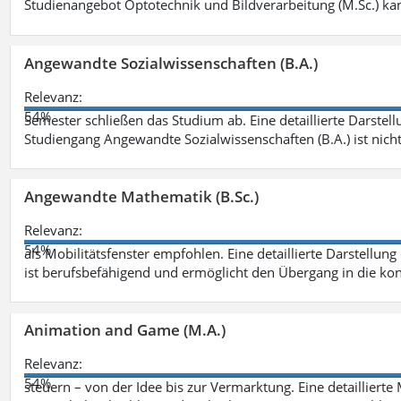
Studienangebot Optotechnik und Bildverarbeitung (M.Sc.) ka
Angewandte Sozialwissenschaften (B.A.)
Relevanz:
54%
Semester schließen das Studium ab. Eine detaillierte Darstell
Studiengang Angewandte Sozialwissenschaften (B.A.) ist nich
Angewandte Mathematik (B.Sc.)
Relevanz:
54%
als Mobilitätsfenster empfohlen. Eine detaillierte Darstellung
ist berufsbefähigend und ermöglicht den Übergang in die ko
Animation and Game (M.A.)
Relevanz:
54%
steuern – von der Idee bis zur Vermarktung. Eine detailliert