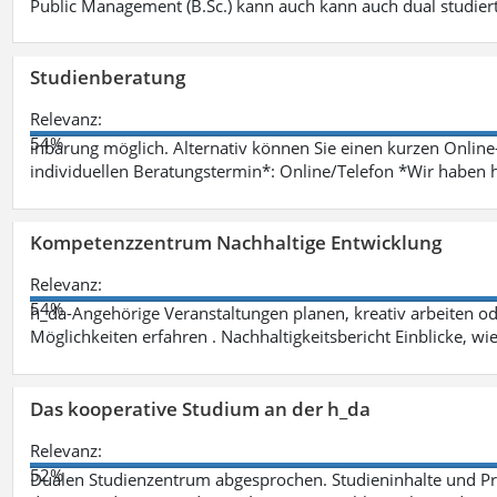
Public Management (B.Sc.) kann auch kann auch dual studie
Studienberatung
Relevanz:
54%
inbarung möglich. Alternativ können Sie einen kurzen Onlin
individuellen Beratungstermin*: Online/Telefon *Wir haben 
Kompetenzzentrum Nachhaltige Entwicklung
Relevanz:
54%
h_da-Angehörige Veranstaltungen planen, kreativ arbeiten o
Möglichkeiten erfahren . Nachhaltigkeitsbericht Einblicke, w
Das kooperative Studium an der h_da
Relevanz:
52%
Dualen Studienzentrum abgesprochen. Studieninhalte und Pra