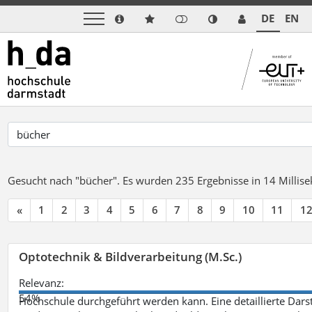
DE
EN
Gesucht nach "bücher".
Es wurden 235 Ergebnisse in 14 Milli
«
1
2
3
4
5
6
7
8
9
10
11
1
Optotechnik & Bildverarbeitung (M.Sc.)
Relevanz:
54%
Hochschule durchgeführt werden kann. Eine detaillierte Darst