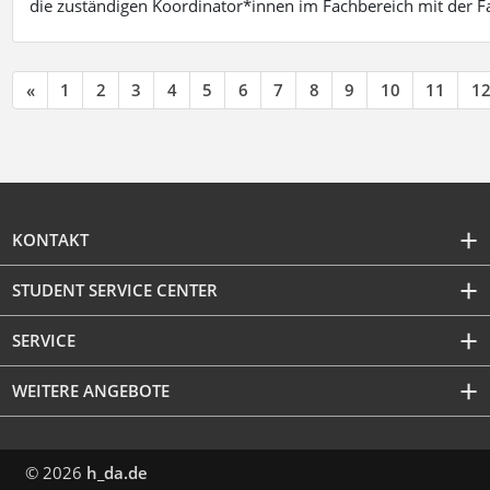
die zuständigen Koordinator*innen im Fachbereich mit der 
«
1
2
3
4
5
6
7
8
9
10
11
1
KONTAKT
STUDENT SERVICE CENTER
SERVICE
WEITERE ANGEBOTE
© 2026
h_da.de