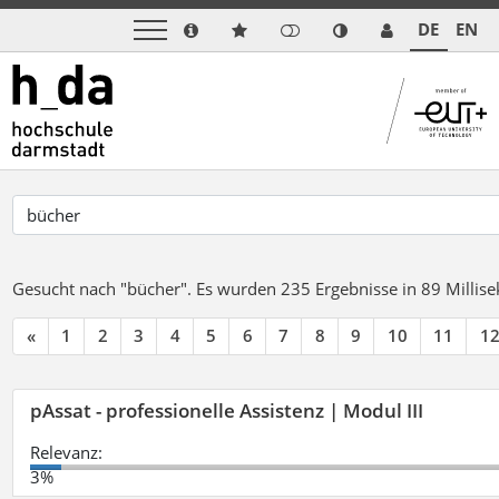
DE
EN
Gesucht nach "bücher".
Es wurden 235 Ergebnisse in 89 Milli
«
1
2
3
4
5
6
7
8
9
10
11
1
pAssat - professionelle Assistenz | Modul III
Relevanz:
3%