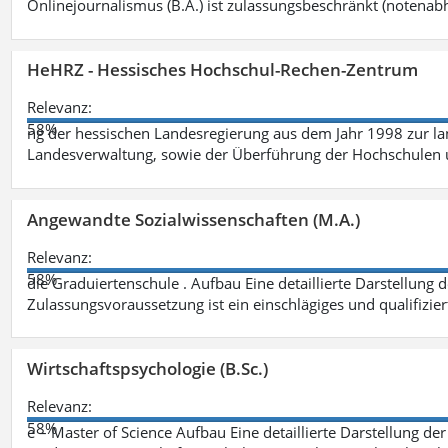
Onlinejournalismus (B.A.) ist zulassungsbeschränkt (notenab
HeHRZ - Hessisches Hochschul-Rechen-Zentrum
Relevanz:
58%
ng der hessischen Landesregierung aus dem Jahr 1998 zur l
Landesverwaltung, sowie der Überführung der Hochschulen 
Angewandte Sozialwissenschaften (M.A.)
Relevanz:
58%
die Graduiertenschule . Aufbau Eine detaillierte Darstellung 
Zulassungsvoraussetzung ist ein einschlägiges und qualifizie
Wirtschaftspsychologie (B.Sc.)
Relevanz:
58%
e – Master of Science Aufbau Eine detaillierte Darstellung der