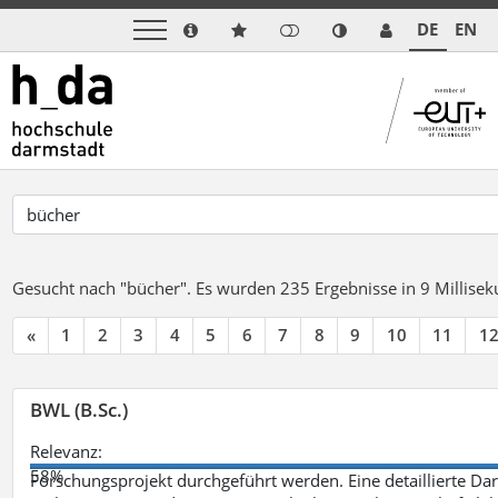
DE
EN
Gesucht nach "bücher".
Es wurden 235 Ergebnisse in 9 Millise
«
1
2
3
4
5
6
7
8
9
10
11
1
BWL (B.Sc.)
Relevanz:
58%
Forschungsprojekt durchgeführt werden. Eine detaillierte Dar