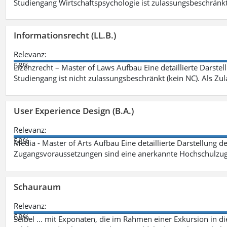
Studiengang Wirtschaftspsychologie ist zulassungsbeschränkt 
Informationsrecht (LL.B.)
Relevanz:
58%
Lizenzrecht – Master of Laws Aufbau Eine detaillierte Darstel
Studiengang ist nicht zulassungsbeschränkt (kein NC). Als Z
User Experience Design (B.A.)
Relevanz:
58%
Media - Master of Arts Aufbau Eine detaillierte Darstellung d
Zugangsvoraussetzungen sind eine anerkannte Hochschulzug
Schauraum
Relevanz:
58%
Seibel ... mit Exponaten, die im Rahmen einer Exkursion in 