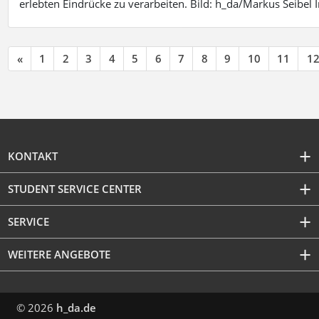
erlebten Eindrücke zu verarbeiten. Bild: h_da/Markus Seibe
«
1
2
3
4
5
6
7
8
9
10
11
1
KONTAKT
STUDENT SERVICE CENTER
SERVICE
WEITERE ANGEBOTE
© 2026
h_da.de