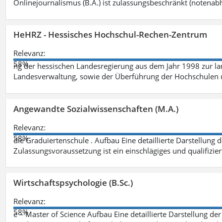
Onlinejournalismus (B.A.) ist zulassungsbeschränkt (notenab
HeHRZ - Hessisches Hochschul-Rechen-Zentrum
Relevanz:
58%
ng der hessischen Landesregierung aus dem Jahr 1998 zur l
Landesverwaltung, sowie der Überführung der Hochschulen 
Angewandte Sozialwissenschaften (M.A.)
Relevanz:
58%
die Graduiertenschule . Aufbau Eine detaillierte Darstellung 
Zulassungsvoraussetzung ist ein einschlägiges und qualifizie
Wirtschaftspsychologie (B.Sc.)
Relevanz:
58%
e – Master of Science Aufbau Eine detaillierte Darstellung der