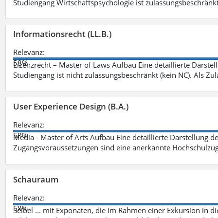
Studiengang Wirtschaftspsychologie ist zulassungsbeschränkt 
Informationsrecht (LL.B.)
Relevanz:
58%
Lizenzrecht – Master of Laws Aufbau Eine detaillierte Darstel
Studiengang ist nicht zulassungsbeschränkt (kein NC). Als Z
User Experience Design (B.A.)
Relevanz:
58%
Media - Master of Arts Aufbau Eine detaillierte Darstellung d
Zugangsvoraussetzungen sind eine anerkannte Hochschulzug
Schauraum
Relevanz:
58%
Seibel ... mit Exponaten, die im Rahmen einer Exkursion in 