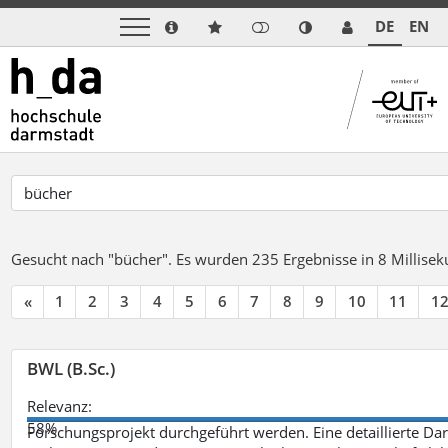
DE
EN
Gesucht nach "bücher".
Es wurden 235 Ergebnisse in 8 Millise
«
1
2
3
4
5
6
7
8
9
10
11
1
BWL (B.Sc.)
Relevanz:
58%
Forschungsprojekt durchgeführt werden. Eine detaillierte Dar