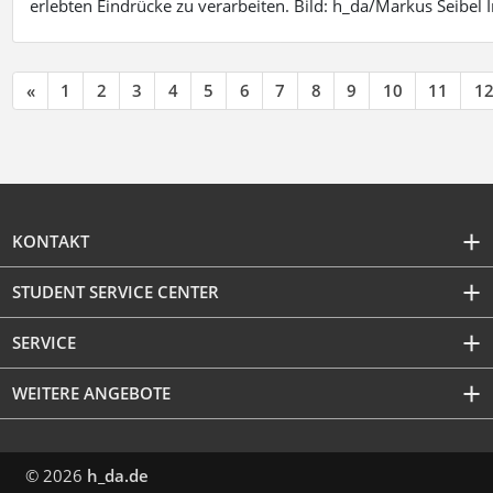
erlebten Eindrücke zu verarbeiten. Bild: h_da/Markus Seibe
«
1
2
3
4
5
6
7
8
9
10
11
1
KONTAKT
STUDENT SERVICE CENTER
SERVICE
WEITERE ANGEBOTE
© 2026
h_da.de