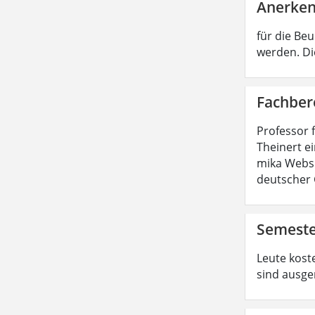
Anerken
für die Be
werden. Di
Fachber
Professor 
Theinert e
mika Websi
deutscher 
Semeste
Leute koste
sind ausge