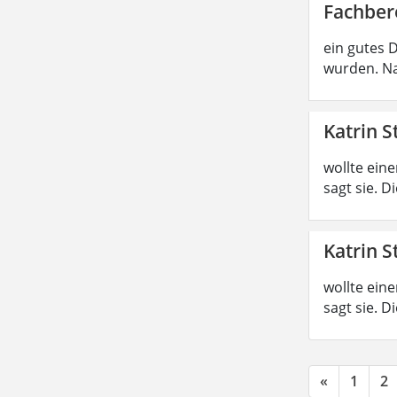
Fachber
ein gutes 
wurden. Na
Katrin S
wollte ein
sagt sie. 
Katrin S
wollte ein
sagt sie. 
«
1
2