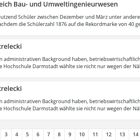
eich Bau- und Umweltingenieurwesen
Dutzend Schüler zwischen Dezember und März unter ander
chdem die Schülerzahl 1876 auf die Rekordmarke von 40 g
trelecki
en administrativen Background haben, betriebswirtschaftlic
Die Hochschule Darmstadt wählte sie nicht nur wegen der 
trelecki
en administrativen Background haben, betriebswirtschaftlic
Die Hochschule Darmstadt wählte sie nicht nur wegen der 
3
4
5
6
7
8
9
10
11
12
13
14