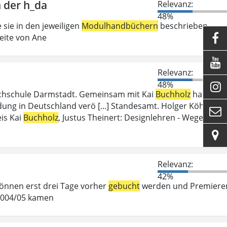
 der h_da
Relevanz:
48%
 sie in den jeweiligen
Modulhandbüchern
beschrieben
eite von Ane


Relevanz:
48%

ochschule Darmstadt. Gemeinsam mit Kai
Buchholz
hat
ung in Deutschland verö [...] Standesamt. Holger Köhn,

is Kai
Buchholz
, Justus Theinert: Designlehren - Wege

Relevanz:
42%
 können erst drei Tage vorher
gebucht
werden und Premiere
 2004/05 kamen