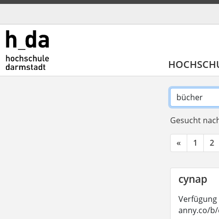
HOCHSCH
Gesucht nach
«
1
2
cynap
Verfügung 
anny.co/b/