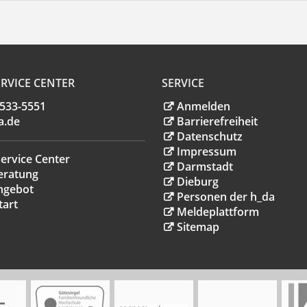
RVICE CENTER
SERVICE
.533-5551
Anmelden
a
.
de
Barrierefreiheit
Datenschutz
Impressum
ervice Center
Darmstadt
eratung
Dieburg
ngebot
Personen der h_da
tart
Meldeplattform
Sitemap