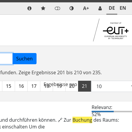
DE
EN
A+
Suchen
efunden.
Zeige Ergebnisse 201 bis 210 von 235.
Ergebnisse pro Seite:
15
16
17
18
19
20
21
22
23
24
Relevanz:
52%
n und durchführen können. 🔗 Zur
Buchung
des Raums:
k einschalten Um die