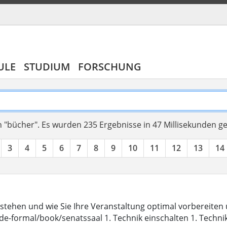
ULE
STUDIUM
FORSCHUNG
 "bücher".
Es wurden 235 Ergebnisse in 47 Millisekunden g
3
4
5
6
7
8
9
10
11
12
13
14
stehen und wie Sie Ihre Veranstaltung optimal vorbereite
de-formal/book/senatssaal 1. Technik einschalten 1. Techni