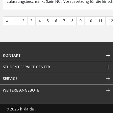
zulassungsbeschränkt (kein NC). Voraussetzung für die Einsch
«
1
2
3
4
5
6
7
8
9
10
11
1
KONTAKT
STUDENT SERVICE CENTER
SERVICE
WEITERE ANGEBOTE
© 2026
h_da.de