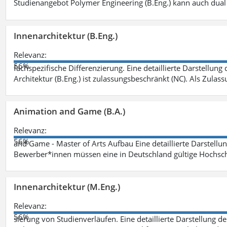
Studienangebot Polymer Engineering (B.Eng.) kann auch dual 
Innenarchitektur (B.Eng.)
Relevanz:
56%
fachspezifische Differenzierung. Eine detaillierte Darstellung
Architektur (B.Eng.) ist zulassungsbeschränkt (NC). Als Zulas
Animation and Game (B.A.)
Relevanz:
56%
and Game - Master of Arts Aufbau Eine detaillierte Darstellu
Bewerber*innen müssen eine in Deutschland gültige Hochsc
Innenarchitektur (M.Eng.)
Relevanz:
56%
sierung von Studienverläufen. Eine detaillierte Darstellung d