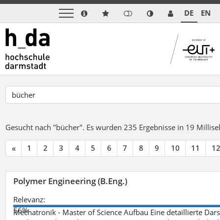
DE
EN
Gesucht nach "bücher".
Es wurden 235 Ergebnisse in 19 Milli
«
1
2
3
4
5
6
7
8
9
10
11
1
Polymer Engineering (B.Eng.)
Relevanz:
56%
Mechatronik - Master of Science Aufbau Eine detaillierte Dars