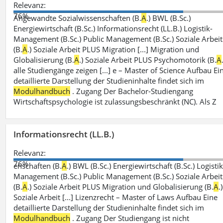
Relevanz:
76%
Angewandte Sozialwissenschaften (B.
A
.) BWL (B.Sc.)
Energiewirtschaft (B.Sc.) Informationsrecht (LL.B.) Logistik-
Management (B.Sc.) Public Management (B.Sc.) Soziale Arbeit
(B.
A
.) Soziale Arbeit PLUS Migration [...] Migration und
Globalisierung (B.
A
.) Soziale Arbeit PLUS Psychomotorik (B.
A
alle Studiengänge zeigen [...] e – Master of Science Aufbau Ei
detaillierte Darstellung der Studieninhalte findet sich im
Modulhandbuch
. Zugang Der Bachelor-Studiengang
Wirtschaftspsychologie ist zulassungsbeschränkt (NC). Als Z
Informationsrecht (LL.B.)
Relevanz:
76%
enschaften (B.
A
.) BWL (B.Sc.) Energiewirtschaft (B.Sc.) Logistik
Management (B.Sc.) Public Management (B.Sc.) Soziale Arbeit
(B.
A
.) Soziale Arbeit PLUS Migration und Globalisierung (B.
A
.)
Soziale Arbeit [...] Lizenzrecht – Master of Laws Aufbau Eine
detaillierte Darstellung der Studieninhalte findet sich im
Modulhandbuch
. Zugang Der Studiengang ist nicht