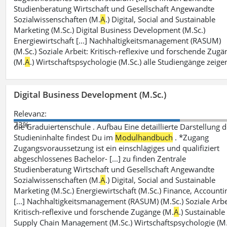
Studienberatung Wirtschaft und Gesellschaft Angewandte
Sozialwissenschaften (M.
A
.) Digital, Social and Sustainable
Marketing (M.Sc.) Digital Business Development (M.Sc.)
Energiewirtschaft [...] Nachhaltigkeitsmanagement (RASUM)
(M.Sc.) Soziale Arbeit: Kritisch-reflexive und forschende Zugä
(M.
A
.) Wirtschaftspsychologie (M.Sc.) alle Studiengänge zeige
Digital Business Development (M.Sc.)
Relevanz:
73%
die Graduiertenschule . Aufbau Eine detaillierte Darstellung d
Studieninhalte findest Du im
Modulhandbuch
. *Zugang
Zugangsvoraussetzung ist ein einschlägiges und qualifiziert
abgeschlossenes Bachelor- [...] zu finden Zentrale
Studienberatung Wirtschaft und Gesellschaft Angewandte
Sozialwissenschaften (M.
A
.) Digital, Social and Sustainable
Marketing (M.Sc.) Energiewirtschaft (M.Sc.) Finance, Accounti
[...] Nachhaltigkeitsmanagement (RASUM) (M.Sc.) Soziale Arbe
Kritisch-reflexive und forschende Zugänge (M.
A
.) Sustainable
Supply Chain Management (M.Sc.) Wirtschaftspsychologie (M.