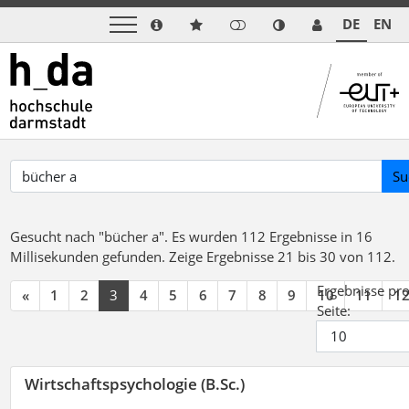
DE
EN
Su
Gesucht nach "bücher a".
Es wurden 112 Ergebnisse in 16
Millisekunden gefunden.
Zeige Ergebnisse 21 bis 30 von 112.
Ergebnisse pr
«
1
2
3
4
5
6
7
8
9
10
11
1
Seite:
Wirtschaftspsychologie (B.Sc.)