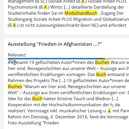
Management (B.Sc.) Soziale Arbeit (B.
A
.) Soziale Arbeit PLUS
Psychomotorik (B.
A
.) Wirtsc [...] detaillierte Darstellung der
Studieninhalte finden Sie im
Modulhandbuch
. Zugang Der
Studiengang Soziale Arbeit PLUS Migration und Globalisieru
(B.
A
.) ist nicht zulassungsbeschränkt (kein NC) und erfordert
Ausstellung "Frieden in Afghanistan ...?"
Relevanz:
75%
insgesamt 19 geflüchteten Autor*innen des
Buches
Warum w
hier sind. Reisegeschichten aus unserer Welt – Auszüge aus i
veröffentlichten Erzählungen vortragen. Das
Buch
entstand i
Rahmen des Projekts The [...] 19 geflüchteten Autor*innen d
Buches
"Warum wir hier sind. Reisegeschichten aus unserer
Welt" – Auszüge aus ihren veröffentlichten Erzählungen vor. 
Idee für das
Buch
hatten Kristine Tauch und Bledion [...]
Kooperation mit der Hochschulkommunikation der h_da
realisiert. Vernissage inkl. musikalischer Lesung u.
a
. mit Par
Rahimi Am Dienstag, 4. Dezember 2018, fand die Vernissage
Foto-Ausstellung "Frieden