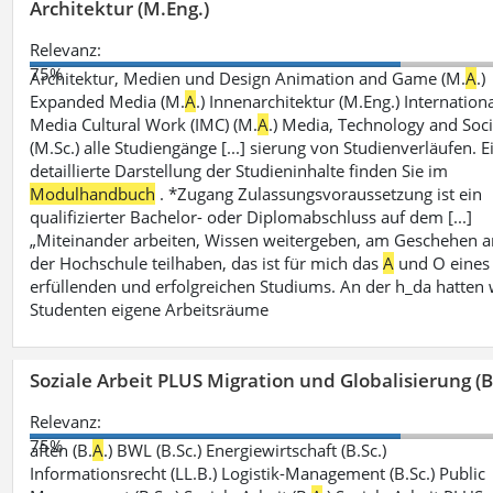
Architektur (M.Eng.)
Relevanz:
75%
Architektur, Medien und Design Animation and Game (M.
A
.)
Expanded Media (M.
A
.) Innenarchitektur (M.Eng.) Internation
Media Cultural Work (IMC) (M.
A
.) Media, Technology and Soc
(M.Sc.) alle Studiengänge [...] sierung von Studienverläufen. E
detaillierte Darstellung der Studieninhalte finden Sie im
Modulhandbuch
. *Zugang Zulassungsvoraussetzung ist ein
qualifizierter Bachelor- oder Diplomabschluss auf dem [...]
„Miteinander arbeiten, Wissen weitergeben, am Geschehen a
der Hochschule teilhaben, das ist für mich das
A
und O eines
erfüllenden und erfolgreichen Studiums. An der h_da hatten 
Studenten eigene Arbeitsräume
Soziale Arbeit PLUS Migration und Globalisierung (B
Relevanz:
75%
aften (B.
A
.) BWL (B.Sc.) Energiewirtschaft (B.Sc.)
Informationsrecht (LL.B.) Logistik-Management (B.Sc.) Public