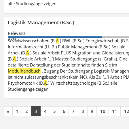
alle Studiengänge zeigen
Logistik-Management (B.Sc.)
Relevanz:
73%
Sozialwissenschaften (B.
A
.) BWL (B.Sc.) Energiewirtschaft (B.S
Informationsrecht (LL.B.) Public Management (B.Sc.) Soziale
Arbeit (B.
A
.) Soziale Arbeit PLUS Migration und Globalisierun
(B.
A
.) Soziale Arbeit [...] Master-Studiengänge (s. Grafik). Eine
detaillierte Darstellung der Studieninhalte finden Sie im
Modulhandbuch
. Zugang Der Studiengang Logistik-Manage
ist nicht zulassungsbeschränkt (kein NC). Als Zu [...] Arbeit P
Psychomotorik (B.
A
.) Wirtschaftspsychologie (B.Sc.) alle
Studiengänge zeigen
«
1
2
3
4
5
6
7
8
9
10
11
1