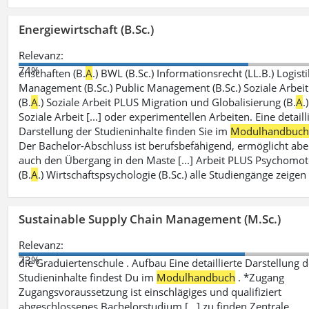
Energiewirtschaft (B.Sc.)
Relevanz:
74%
enschaften (B.
A
.) BWL (B.Sc.) Informationsrecht (LL.B.) Logisti
Management (B.Sc.) Public Management (B.Sc.) Soziale Arbeit
(B.
A
.) Soziale Arbeit PLUS Migration und Globalisierung (B.
A
.)
Soziale Arbeit [...] oder experimentellen Arbeiten. Eine detaill
Darstellung der Studieninhalte finden Sie im
Modulhandbuc
Der Bachelor-Abschluss ist berufsbefähigend, ermöglicht abe
auch den Übergang in den Maste [...] Arbeit PLUS Psychomot
(B.
A
.) Wirtschaftspsychologie (B.Sc.) alle Studiengänge zeigen
Sustainable Supply Chain Management (M.Sc.)
Relevanz:
73%
die Graduiertenschule . Aufbau Eine detaillierte Darstellung d
Studieninhalte findest Du im
Modulhandbuch
. *Zugang
Zugangsvoraussetzung ist einschlägiges und qualifiziert
abgeschlossenes Bachelorstudium [...] zu finden Zentrale