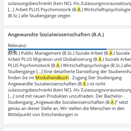
zulassungsbeschränkt (kein NC). Als Zulassungsvoraussetzun
[...] Arbeit PLUS Psychomotorik (B.
A
.) Wirtschaftspsychologie
(B.Sc.) alle Studiengänge zeigen
Angewandte Sozialwissenschaften (B.A.)
Relevanz:
75%
(B.Sc.) Public Management (B.Sc.) Soziale Arbeit (B.
A
.) Soziale
Arbeit PLUS Migration und Globalisierung (B.
A
.) Soziale Arbei
PLUS Psychomotorik (B.
A
.) Wirtschaftspsychologie (B.Sc.) alle
Studiengänge [...] Eine detaillierte Darstellung der Studieninh
finden Sie im
Modulhandbuch
. Zugang Der Studiengang
Angewandte Sozialwissenschaften (B.
A
.) ist nicht
zulassungsbeschränkt (kein NC). Als Zulassungsvoraussetzun
[...] sind mit neuen Produkten unzufrieden. Der Bachelor-
Studiengang „Angewandte Sozialwissenschaften (B.
A
.)“ setzt
genau an dieser Stelle an. Wir stellen die Menschen in den
Mittelpunkt von Entscheidungen in