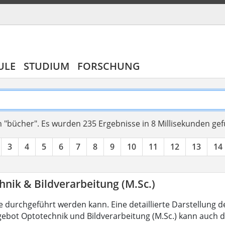
ULE
STUDIUM
FORSCHUNG
 "bücher".
Es wurden 235 Ergebnisse in 8 Millisekunden ge
3
4
5
6
7
8
9
10
11
12
13
14
nik & Bildverarbeitung (M.Sc.)
 durchgeführt werden kann. Eine detaillierte Darstellung d
ebot Optotechnik und Bildverarbeitung (M.Sc.) kann auch d