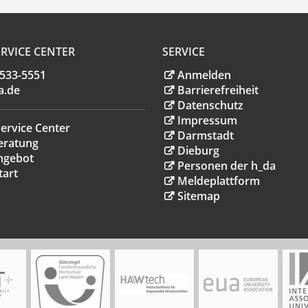
RVICE CENTER
SERVICE
.533-5551
Anmelden
a
.
de
Barrierefreiheit
Datenschutz
Impressum
ervice Center
Darmstadt
eratung
Dieburg
ngebot
Personen der h_da
tart
Meldeplattform
Sitemap