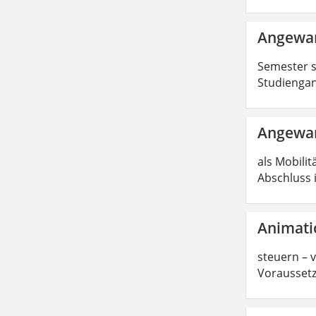
Angewan
Semester s
Studiengan
Angewan
als Mobilit
Abschluss 
Animati
steuern – 
Voraussetz