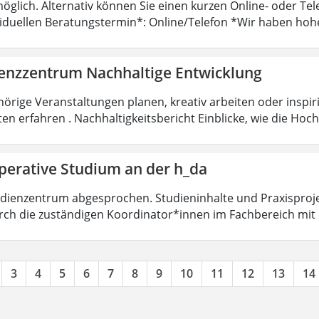
öglich. Alternativ können Sie einen kurzen Online- oder T
viduellen Beratungstermin*: Online/Telefon *Wir haben hoh
nzzentrum Nachhaltige Entwicklung
örige Veranstaltungen planen, kreativ arbeiten oder insp
ten erfahren . Nachhaltigkeitsbericht Einblicke, wie die Ho
perative Studium an der h_da
dienzentrum abgesprochen. Studieninhalte und Praxisproje
ch die zuständigen Koordinator*innen im Fachbereich mit
3
4
5
6
7
8
9
10
11
12
13
14