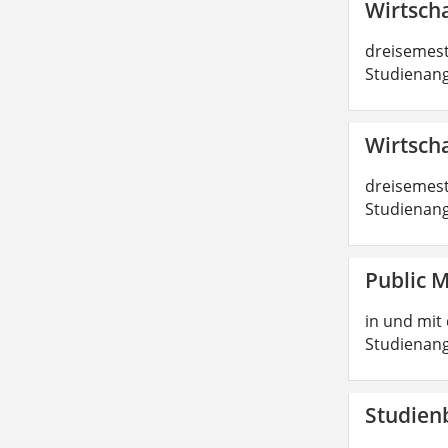
Wirtscha
dreisemest
Studienang
Wirtscha
dreisemest
Studienang
Public 
in und mit 
Studienang
Studien