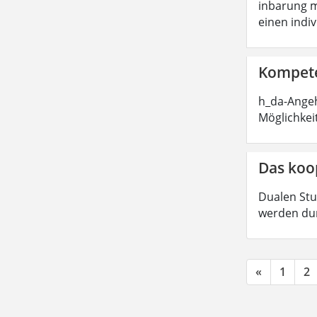
inbarung m
einen indi
Kompete
h_da-Angeh
Möglichkei
Das koo
Dualen Stu
werden dur
«
1
2