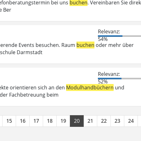
elefonberatungstermin bei uns
buchen
. Vereinbaren Sie direk
e Ber
Relevanz:
54%
irierende Events besuchen. Raum
buchen
oder mehr über
chschule Darmstadt
Relevanz:
52%
kte orientieren sich an den
Modulhandbüchern
und
 der Fachbetreuung beim
15
16
17
18
19
20
21
22
23
24