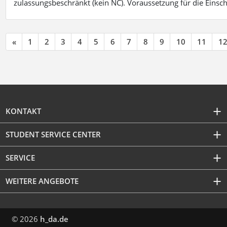
zulassungsbeschränkt (kein NC). Voraussetzung für die Einsch
«
1
2
3
4
5
6
7
8
9
10
11
1
KONTAKT
STUDENT SERVICE CENTER
SERVICE
WEITERE ANGEBOTE
© 2026
h_da.de