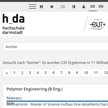
DE
EN
Gesucht nach "bücher".
Es wurden 235 Ergebnisse in 11 Milli
«
1
2
3
4
5
6
7
8
9
10
11
1
Polymer Engineering (B.Eng.)
Relevanz:
56%
Mechatronik - Master of Science Aufbau Eine detaillierte Dars