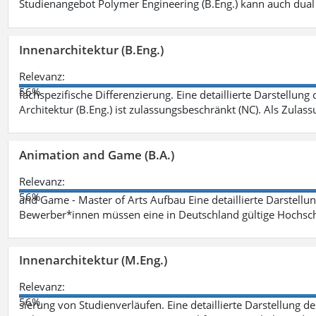
Studienangebot Polymer Engineering (B.Eng.) kann auch dual 
Innenarchitektur (B.Eng.)
Relevanz:
56%
fachspezifische Differenzierung. Eine detaillierte Darstellung
Architektur (B.Eng.) ist zulassungsbeschränkt (NC). Als Zulas
Animation and Game (B.A.)
Relevanz:
56%
and Game - Master of Arts Aufbau Eine detaillierte Darstellu
Bewerber*innen müssen eine in Deutschland gültige Hochsc
Innenarchitektur (M.Eng.)
Relevanz:
56%
sierung von Studienverläufen. Eine detaillierte Darstellung d