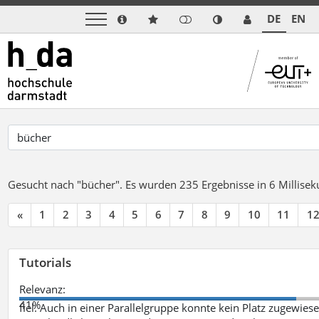
DE
EN
Gesucht nach "bücher".
Es wurden 235 Ergebnisse in 6 Millise
«
1
2
3
4
5
6
7
8
9
10
11
1
Tutorials
Relevanz:
41%
fiel. Auch in einer Parallelgruppe konnte kein Platz zugewie