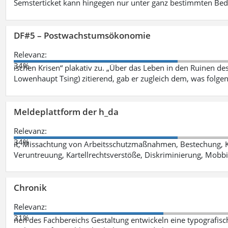
Semsterticket kann hingegen nur unter ganz bestimmten Be
DF#5 – Postwachstumsökonomie
Relevanz:
34%
ischen Krisen“ plakativ zu. „Über das Leben in den Ruinen de
Lowenhaupt Tsing) zitierend, gab er zugleich dem, was folgen
Meldeplattform der h_da
Relevanz:
34%
it, Missachtung von Arbeitsschutzmaßnahmen, Bestechung, K
Veruntreuung, Kartellrechtsverstöße, Diskriminierung, Mobbi
Chronik
Relevanz:
31%
nen des Fachbereichs Gestaltung entwickeln eine typografis