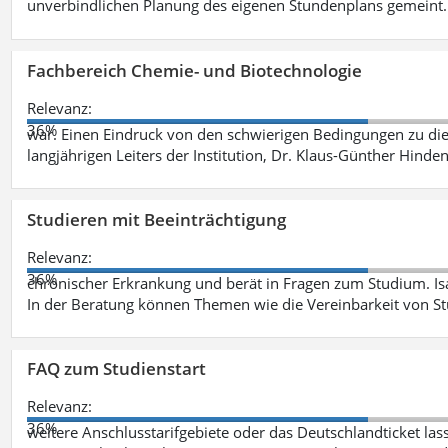
unverbindlichen Planung des eigenen Stundenplans gemeint
Fachbereich Chemie- und Biotechnologie
Relevanz:
36%
war. Einen Eindruck von den schwierigen Bedingungen zu die
langjährigen Leiters der Institution, Dr. Klaus-Günther Hinde
Studieren mit Beeinträchtigung
Relevanz:
36%
chronischer Erkrankung und berät in Fragen zum Studium. Is
In der Beratung können Themen wie die Vereinbarkeit von St
FAQ zum Studienstart
Relevanz:
36%
weitere Anschlusstarifgebiete oder das Deutschlandticket las