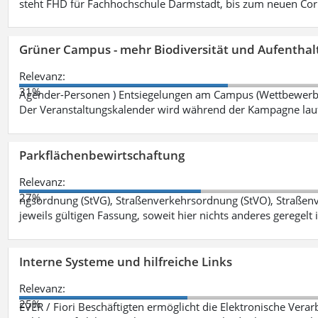
steht FHD für Fachhochschule Darmstadt, bis zum neuen Cor
Grüner Campus - mehr Biodiversität und Aufenthal
Relevanz:
31%
Agender-Personen ) Entsiegelungen am Campus (Wettbewerb "
Der Veranstaltungskalender wird während der Kampagne lau
Parkflächenbewirtschaftung
Relevanz:
27%
ngsordnung (StVG), Straßenverkehrsordnung (StVO), Straße
jeweils gültigen Fassung, soweit hier nichts anderes geregelt i
Interne Systeme und hilfreiche Links
Relevanz:
25%
EVER / Fiori Beschäftigten ermöglicht die Elektronische Ver