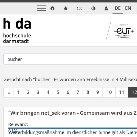
DE
EN
Gesucht nach "bücher".
Es wurden 235 Ergebnisse in 9 Millise
«
1
2
3
4
5
6
7
8
9
10
11
1
"Wir bringen net_sek voran - Gemeinsam wird aus
Relevanz:
61%
Weiterbildungsmaßnahme im dienstlichen Sinne gilt als Dien