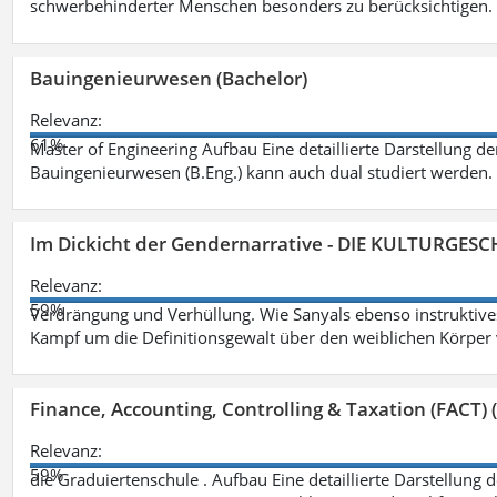
schwerbehinderter Menschen besonders zu berücksichtigen. Fa
Bauingenieurwesen (Bachelor)
Relevanz:
61%
Master of Engineering Aufbau Eine detaillierte Darstellung de
Bauingenieurwesen (B.Eng.) kann auch dual studiert werden.
Im Dickicht der Gendernarrative - DIE KULTURGES
Relevanz:
59%
Verdrängung und Verhüllung. Wie Sanyals ebenso instruktiv
Kampf um die Definitionsgewalt über den weiblichen Körper
Finance, Accounting, Controlling & Taxation (FACT) (
Relevanz:
59%
die Graduiertenschule . Aufbau Eine detaillierte Darstellung 