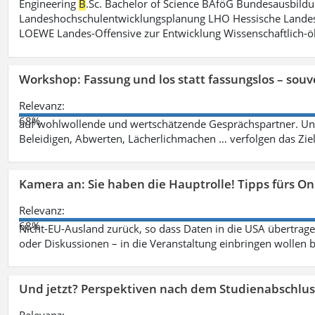
Engineering
B
.Sc. Bachelor of Science BAföG Bundesausbild
Landeshochschulentwicklungsplanung LHO Hessische Lande
LOEWE Landes-Offensive zur Entwicklung Wissenschaftlich-
Workshop: Fassung und los statt fassungslos – souv
Relevanz:
68%
auf wohlwollende und wertschätzende Gesprächspartner. Unf
Beleidigen, Abwerten, Lächerlichmachen … verfolgen das Zie
Kamera an: Sie haben die Hauptrolle! Tipps fürs O
Relevanz:
68%
Nicht-EU-Ausland zurück, so dass Daten in die USA übertragen
oder Diskussionen – in die Veranstaltung einbringen wollen 
Und jetzt? Perspektiven nach dem Studienabschlus