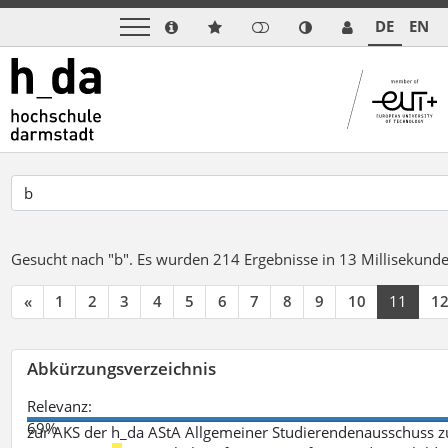
DE
EN
Gesucht nach "b".
Es wurden 214 Ergebnisse in 13 Millisekund
«
1
2
3
4
5
6
7
8
9
10
11
1
Abkürzungsverzeichnis
Relevanz:
69%
zur AKS der h_da AStA Allgemeiner Studierendenausschuss 