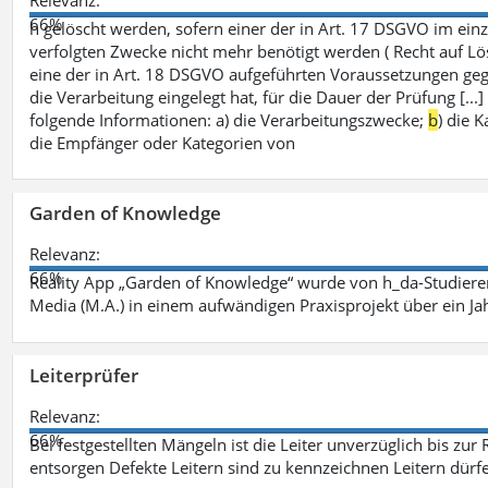
66%
h gelöscht werden, sofern einer der in Art. 17 DSGVO im einz
verfolgten Zwecke nicht mehr benötigt werden ( Recht auf Lös
eine der in Art. 18 DSGVO aufgeführten Voraussetzungen gege
die Verarbeitung eingelegt hat, für die Dauer der Prüfung [.
folgende Informationen: a) die Verarbeitungszwecke;
b
) die 
die Empfänger oder Kategorien von
Garden of Knowledge
Relevanz:
66%
Reality App „Garden of Knowledge“ wurde von h_da-Studiere
Media (M.A.) in einem aufwändigen Praxisprojekt über ein Ja
Leiterprüfer
Relevanz:
66%
Bei festgestellten Mängeln ist die Leiter unverzüglich bis zur
entsorgen Defekte Leitern sind zu kennzeichnen Leitern dürfe