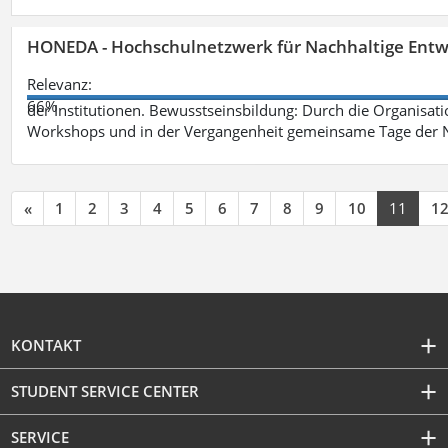
HONEDA - Hochschulnetzwerk für Nachhaltige Entw
Relevanz:
66%
der Institutionen. Bewusstseinsbildung: Durch die Organisati
Workshops und in der Vergangenheit gemeinsame Tage der Na
«
1
2
3
4
5
6
7
8
9
10
11
1
KONTAKT
STUDENT SERVICE CENTER
SERVICE