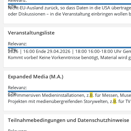
Relevanz:
67%
Nicht-EU-Ausland zurück, so dass Daten in die USA übertragen
oder Diskussionen – in die Veranstaltung einbringen wollen 
Veranstaltungsliste
Relevanz:
67%
2026 | 16:00 Ende 29.04.2026 | 18:00 16:00-18:00 Uhr Ge
Kommt vorbei! Keine Vorkenntnisse benötigt, Material wird g
Expanded Media (M.A.)
Relevanz:
67%
von immersiven Medieninstallationen, z.
B
. für Messen, Muse
Projekten mit medienübergreifenden Storywelten, z.
B
. für 
Teilnahmebedingungen und Datenschutzhinweise
Relevanz: