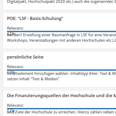
Digitalpakt, Hochschulpakt 2020 etc.) auch die sogenannten Dr
POE: "LSF - Basis-Schulung"
Relevanz:
62%
werden? Erstellung einer Raumanfrage in LSF für eine Veransta
Workshops, Veranstaltungen mit anderen Hochschulen etc.) Zi
persönliche Seite
Relevanz:
62%
Inhaltselement hinzufügen wählen. Inhaltstyp (Hier: Text & 
setzen Inhalt "Text & Medien"
Die Finanzierungsquellen der Hochschule und die M
Relevanz:
62%
und Ziele der Hochschule zu erreichen. Hierzu zählen neben