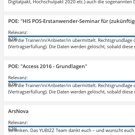
Digitalpakt, Hochschulpakt 2020 etc.) auch die sogenannten Dr
POE: "HIS POS-Erstanwender-Seminar für (zukünfti
Relevanz:
62%
den/die Trainer/in/Anbieter/in übermittelt. Rechtsgrundlage di
(Vertragserfüllung). Die Daten werden gelöscht, sobald diese 
POE: "Access 2016 - Grundlagen"
Relevanz:
62%
den/die Trainer/in/Anbieter/in übermittelt. Rechtsgrundlage di
(Vertragserfüllung). Die Daten werden gelöscht, sobald diese 
ArsNova
Relevanz:
62%
schenken. Das YUBIZZ Team dankt euch – und wünscht euch v