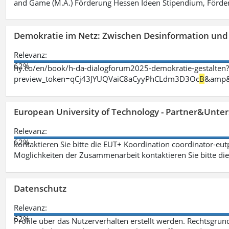
and Game (M.A.) Förderung Hessen Ideen Stipendium, Förder
Demokratie im Netz: Zwischen Desinformation un
Relevanz:
62%
ny.co/en/book/h-da-dialogforum2025-demokratie-gestalten
preview_token=qCj43JYUQVaiC8aCyyPhCLdm3D3Oc
B
&amp&
European University of Technology - Partner&Unter
Relevanz:
62%
kontaktieren Sie bitte die EUT+ Koordination coordinator-eu
Möglichkeiten der Zusammenarbeit kontaktieren Sie bitte di
Datenschutz
Relevanz:
62%
Profile über das Nutzerverhalten erstellt werden. Rechtsgrund