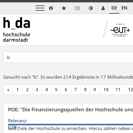
DE
EN
Gesucht nach "b".
Es wurden 214 Ergebnisse in 17 Millisekund
«
1
2
3
4
5
6
7
8
9
10
11
1
POE: "Die Finanzierungsquellen der Hochschule un
Relevanz:
62%
und Ziele der Hochschule zu erreichen. Hierzu zählen neben