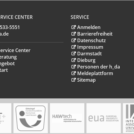
RVICE CENTER
SERVICE
.533-5551
Anmelden
a
.
de
Barrierefreiheit
Datenschutz
Impressum
ervice Center
Darmstadt
eratung
Dieburg
ngebot
Personen der h_da
tart
Meldeplattform
Sitemap