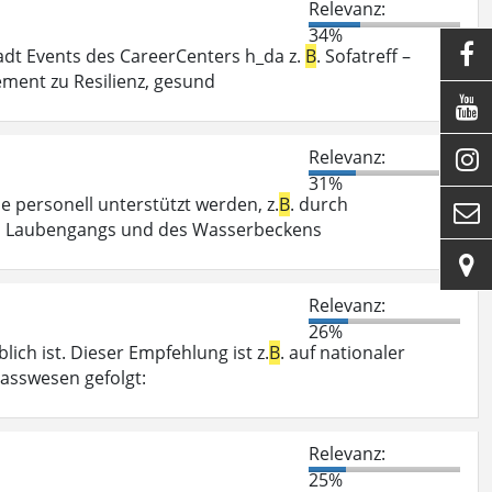
Relevanz:
34%

t Events des CareerCenters h_da z.
B
. Sofatreff –
ment zu Resilienz, gesund

Relevanz:

31%
se personell unterstützt werden, z.
B
. durch

es Laubengangs und des Wasserbeckens

Relevanz:
26%
ch ist. Dieser Empfehlung ist z.
B
. auf nationaler
asswesen gefolgt:
Relevanz:
25%