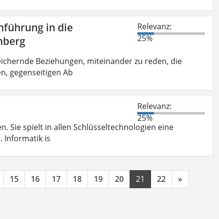
nführung in die
Relevanz:
25%
nberg
ichernde Beziehungen, miteinander zu reden, die
n, gegenseitigen Ab
Relevanz:
25%
 Sie spielt in allen Schlüsseltechnologien eine
 Informatik is
15
16
17
18
19
20
21
22
»