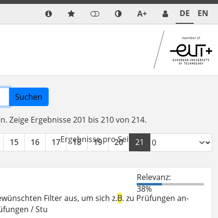
DE
EN
A+
Suchen
en.
Zeige Ergebnisse 201 bis 210 von 214.
Ergebnisse pro Seite:
15
16
17
18
19
20
21
22
»
Relevanz:
38%
ewünschten Filter aus, um sich z.
B
. zu Prüfungen an-
üfungen / Stu