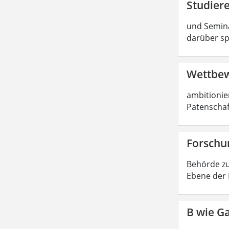
Studier
und Semina
darüber sp
Wettbew
ambitionier
Patenschaf
Forschun
Behörde zu
Ebene der 
B wie Ga