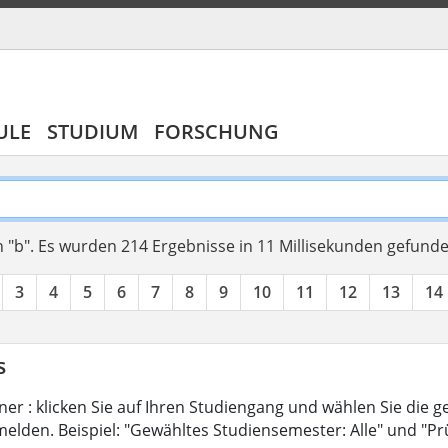
ULE
STUDIUM
FORSCHUNG
 "b".
Es wurden 214 Ergebnisse in 11 Millisekunden gefund
3
4
5
6
7
8
9
10
11
12
13
14
s
er : klicken Sie auf Ihren Studiengang und wählen Sie die g
elden. Beispiel: "Gewähltes Studiensemester: Alle" und "Pr