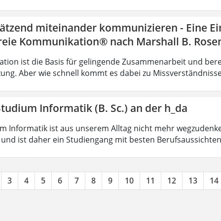
ätzend miteinander kommunizieren - Eine Ei
reie Kommunikation® nach Marshall B. Rose
ion ist die Basis für gelingende Zusammenarbeit und bere
ung. Aber wie schnell kommt es dabei zu Missverständnisse
tudium Informatik (B. Sc.) an der h_da
m Informatik ist aus unserem Alltag nicht mehr wegzudenken.
 und ist daher ein Studiengang mit besten Berufsaussichten.
3
4
5
6
7
8
9
10
11
12
13
14