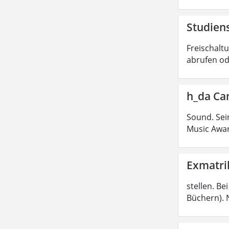
Studiens
Freischalt
abrufen od
h_da Ca
Sound. Sei
Music Awar
Exmatri
stellen. B
Büchern). 