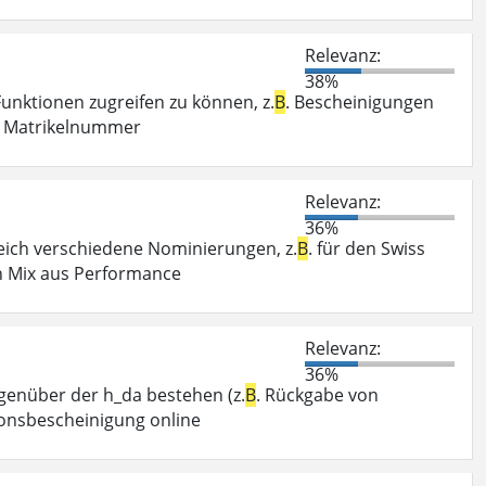
Relevanz:
38%
unktionen zugreifen zu können, z.
B
. Bescheinigungen
re Matrikelnummer
Relevanz:
36%
eich verschiedene Nominierungen, z.
B
. für den Swiss
ein Mix aus Performance
Relevanz:
36%
egenüber der h_da bestehen (z.
B
. Rückgabe von
ionsbescheinigung online