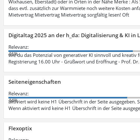
Wixhausen, Eberstadt) oder in Orten in der Nähe Merke : Als S
dass evtl. zusätzlich zur Warmmiete noch weitere Kosten anfa
Mietvertrag Mietvertrag Mietvertrag sorgfältig lesen! Oft
Digitaltag 2025 an der h_da: Digitalisierung & KI in
Relevanz:
46%
wie du das Potenzial von generativer KI sinnvoll und kreativ 
Registrierung 16.00 Uhr - Grüßwort und Eröffnung - Prof. Dr.
Seiteneigenschaften
Relevanz:
44%
aktiviert wird keine H1 Überschrift in der Seite ausgegeben. Sei
Wenn aktiviert wird keine H1 Überschrift in der Seite ausgeg
Flexoptix