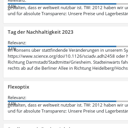
Relevanz:
44%
gestalten, dass er weltweit nutzbar ist. TW: 2012 haben wir 
und für absolute Transparenz: Unsere Preise und Lagerbestä
Tag der Nachhaltigkeit 2023
Relevanz:
44%
en Konsens über stattfindende Veränderungen in unserem Syst
https://www.science.org/doi/10.1126/sciadv.adh2458 oder ht
Richtung Darmstadt/Stadtmitte/Griesheim. Stadteinwärts fah
rechts ab auf die Berliner Allee in Richtung Heidelberg/Höchst
Flexoptix
Relevanz:
44%
gestalten, dass er weltweit nutzbar ist. TW: 2012 haben wir 
und für absolute Transparenz: Unsere Preise und Lagerbestä