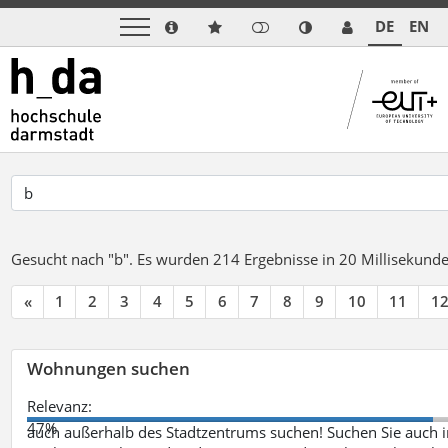
DE
EN
Gesucht nach "b".
Es wurden 214 Ergebnisse in 20 Millisekund
«
1
2
3
4
5
6
7
8
9
10
11
1
Wohnungen suchen
Relevanz:
47%
auch außerhalb des Stadtzentrums suchen! Suchen Sie auch i