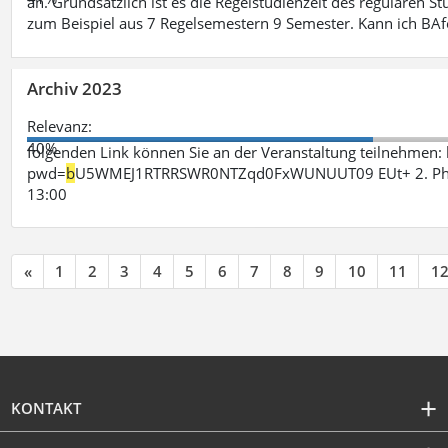
an. Grundsätzlich ist es die Regelstudienzeit des regulären 
zum Beispiel aus 7 Regelsemestern 9 Semester. Kann ich B
Archiv 2023
Relevanz:
40%
folgenden Link können Sie an der Veranstaltung teilnehme
pwd=
b
U5WMEJ1RTRRSWR0NTZqd0FxWUNUUT09 EUt+ 2. Phase 
13:00
«
1
2
3
4
5
6
7
8
9
10
11
1
KONTAKT