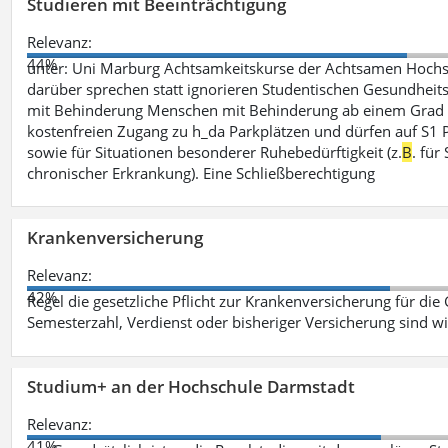
Studieren mit Beeinträchtigung
Relevanz:
44%
unter: Uni Marburg Achtsamkeitskurse der Achtsamen Hochs
darüber sprechen statt ignorieren Studentischen Gesundheits
mit Behinderung Menschen mit Behinderung ab einem Grad 
kostenfreien Zugang zu h_da Parkplätzen und dürfen auf S1 Par
sowie für Situationen besonderer Ruhebedürftigkeit (z.
B
. fü
chronischer Erkrankung). Eine Schließberechtigung
Krankenversicherung
Relevanz:
42%
Regel die gesetzliche Pflicht zur Krankenversicherung für die
Semesterzahl, Verdienst oder bisheriger Versicherung sind wi
Studium+ an der Hochschule Darmstadt
Relevanz:
41%