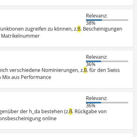
Relevanz:
38%
unktionen zugreifen zu können, z.
B
. Bescheinigungen
re Matrikelnummer
Relevanz:
36%
eich verschiedene Nominierungen, z.
B
. für den Swiss
ein Mix aus Performance
Relevanz:
36%
egenüber der h_da bestehen (z.
B
. Rückgabe von
ionsbescheinigung online