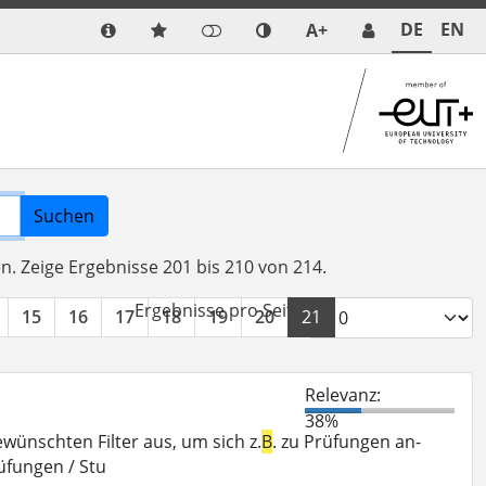
DE
EN
A+
Suchen
en.
Zeige Ergebnisse 201 bis 210 von 214.
Ergebnisse pro Seite:
15
16
17
18
19
20
21
22
»
Relevanz:
38%
ewünschten Filter aus, um sich z.
B
. zu Prüfungen an-
üfungen / Stu