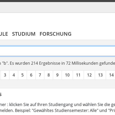
ULE
STUDIUM
FORSCHUNG
 "b".
Es wurden 214 Ergebnisse in 72 Millisekunden gefund
3
4
5
6
7
8
9
10
11
12
13
14
s
er : klicken Sie auf Ihren Studiengang und wählen Sie die g
elden. Beispiel: "Gewähltes Studiensemester: Alle" und "Pr