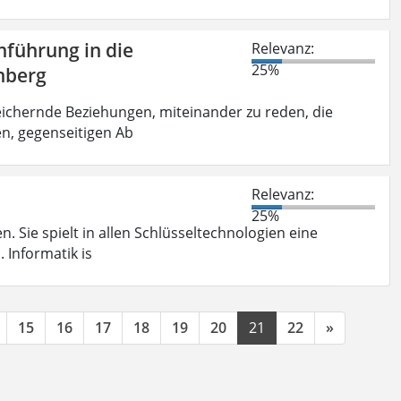
nführung in die
Relevanz:
25%
nberg
ichernde Beziehungen, miteinander zu reden, die
n, gegenseitigen Ab
Relevanz:
25%
 Sie spielt in allen Schlüsseltechnologien eine
 Informatik is
15
16
17
18
19
20
21
22
»