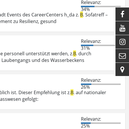
Relevanz:
34%

t Events des CareerCenters h_da z.
B
. Sofatreff –
ment zu Resilienz, gesund

Relevanz:

31%
se personell unterstützt werden, z.
B
. durch

es Laubengangs und des Wasserbeckens

Relevanz:
26%
ch ist. Dieser Empfehlung ist z.
B
. auf nationaler
asswesen gefolgt:
Relevanz:
25%