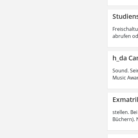
Studiens
Freischalt
abrufen od
h_da Ca
Sound. Sei
Music Awar
Exmatri
stellen. B
Büchern). 