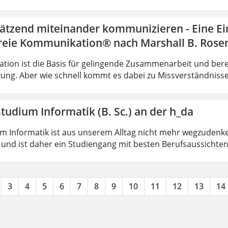
ätzend miteinander kommunizieren - Eine Ei
reie Kommunikation® nach Marshall B. Rose
ion ist die Basis für gelingende Zusammenarbeit und bere
ung. Aber wie schnell kommt es dabei zu Missverständnisse
tudium Informatik (B. Sc.) an der h_da
m Informatik ist aus unserem Alltag nicht mehr wegzudenken.
 und ist daher ein Studiengang mit besten Berufsaussichten.
3
4
5
6
7
8
9
10
11
12
13
14