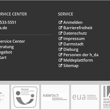
RVICE CENTER
SERVICE
.533-5551
Anmelden
a
.
de
Barrierefreiheit
Datenschutz
Impressum
ervice Center
Darmstadt
eratung
Dieburg
ngebot
Personen der h_da
tart
Meldeplattform
Sitemap