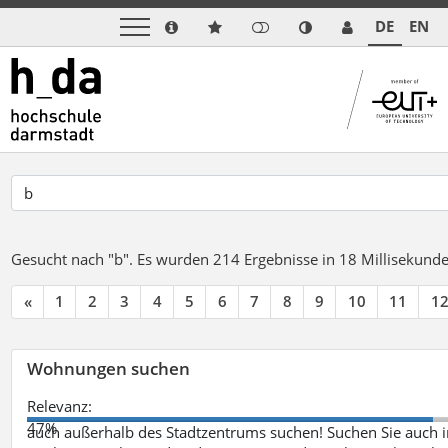
DE
EN
Gesucht nach "b".
Es wurden 214 Ergebnisse in 18 Millisekund
«
1
2
3
4
5
6
7
8
9
10
11
1
Wohnungen suchen
Relevanz:
47%
auch außerhalb des Stadtzentrums suchen! Suchen Sie auch i