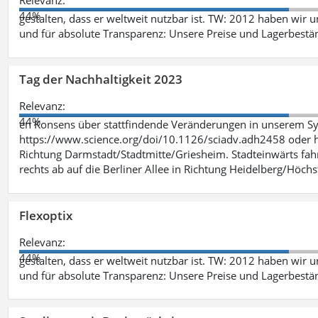
Relevanz:
44%
gestalten, dass er weltweit nutzbar ist. TW: 2012 haben wir 
und für absolute Transparenz: Unsere Preise und Lagerbestä
Tag der Nachhaltigkeit 2023
Relevanz:
44%
en Konsens über stattfindende Veränderungen in unserem Syst
https://www.science.org/doi/10.1126/sciadv.adh2458 oder ht
Richtung Darmstadt/Stadtmitte/Griesheim. Stadteinwärts fah
rechts ab auf die Berliner Allee in Richtung Heidelberg/Höchst
Flexoptix
Relevanz:
44%
gestalten, dass er weltweit nutzbar ist. TW: 2012 haben wir 
und für absolute Transparenz: Unsere Preise und Lagerbestä