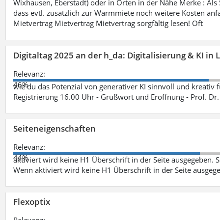
Wixhausen, Eberstadt) oder in Orten in der Nähe Merke : Als S
dass evtl. zusätzlich zur Warmmiete noch weitere Kosten anfa
Mietvertrag Mietvertrag Mietvertrag sorgfältig lesen! Oft
Digitaltag 2025 an der h_da: Digitalisierung & KI in
Relevanz:
46%
wie du das Potenzial von generativer KI sinnvoll und kreativ 
Registrierung 16.00 Uhr - Grüßwort und Eröffnung - Prof. Dr.
Seiteneigenschaften
Relevanz:
44%
aktiviert wird keine H1 Überschrift in der Seite ausgegeben. Sei
Wenn aktiviert wird keine H1 Überschrift in der Seite ausgeg
Flexoptix