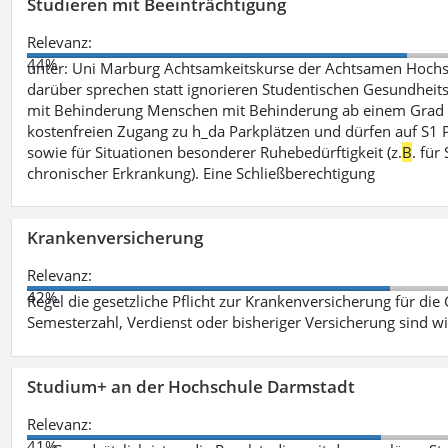
Studieren mit Beeinträchtigung
Relevanz:
44%
unter: Uni Marburg Achtsamkeitskurse der Achtsamen Hochs
darüber sprechen statt ignorieren Studentischen Gesundheits
mit Behinderung Menschen mit Behinderung ab einem Grad 
kostenfreien Zugang zu h_da Parkplätzen und dürfen auf S1 Par
sowie für Situationen besonderer Ruhebedürftigkeit (z.
B
. fü
chronischer Erkrankung). Eine Schließberechtigung
Krankenversicherung
Relevanz:
42%
Regel die gesetzliche Pflicht zur Krankenversicherung für die
Semesterzahl, Verdienst oder bisheriger Versicherung sind wi
Studium+ an der Hochschule Darmstadt
Relevanz:
41%