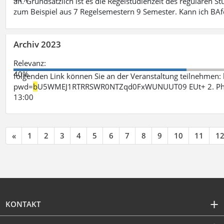
an. Grundsätzlich ist es die Regelstudienzeit des regulären 
zum Beispiel aus 7 Regelsemestern 9 Semester. Kann ich B
Archiv 2023
Relevanz:
40%
folgenden Link können Sie an der Veranstaltung teilnehme
pwd=
b
U5WMEJ1RTRRSWR0NTZqd0FxWUNUUT09 EUt+ 2. Phase 
13:00
«
1
2
3
4
5
6
7
8
9
10
11
1
KONTAKT