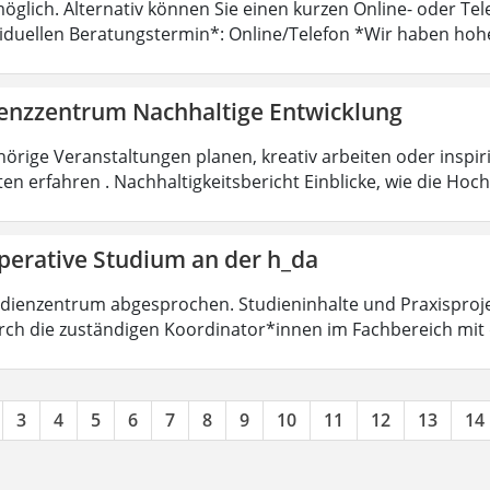
öglich. Alternativ können Sie einen kurzen Online- oder T
viduellen Beratungstermin*: Online/Telefon *Wir haben hoh
nzzentrum Nachhaltige Entwicklung
örige Veranstaltungen planen, kreativ arbeiten oder insp
ten erfahren . Nachhaltigkeitsbericht Einblicke, wie die Ho
perative Studium an der h_da
dienzentrum abgesprochen. Studieninhalte und Praxisproje
ch die zuständigen Koordinator*innen im Fachbereich mit
3
4
5
6
7
8
9
10
11
12
13
14