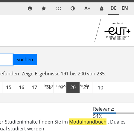
DE
EN
A+
Suchen
 gefunden.
Zeige Ergebnisse 191 bis 200 von 235.
Ergebnisse pro Seite:
15
16
17
18
19
20
21
22
23
24
Relevanz:
54%
er Studieninhalte finden Sie im
Modulhandbuch
. Duales
ual studiert werden