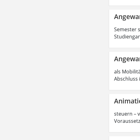
Angewan
Semester s
Studiengan
Angewan
als Mobilit
Abschluss 
Animati
steuern – 
Voraussetz