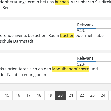
elefonberatungstermin bei uns
buchen
. Vereinbaren Sie direk
e Ber
Relevanz:
54%
irierende Events besuchen. Raum
buchen
oder mehr über
chschule Darmstadt
Relevanz:
52%
kte orientieren sich an den
Modulhandbüchern
und
 der Fachbetreuung beim
15
16
17
18
19
20
21
22
23
24