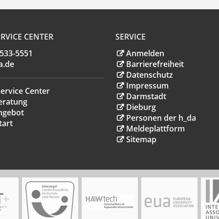
RVICE CENTER
SERVICE
.533-5551
Anmelden
a
.
de
Barrierefreiheit
Datenschutz
Impressum
ervice Center
Darmstadt
eratung
Dieburg
ngebot
Personen der h_da
tart
Meldeplattform
Sitemap