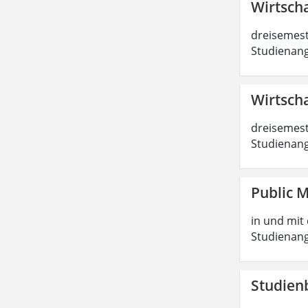
Wirtscha
dreisemest
Studienang
Wirtscha
dreisemest
Studienang
Public 
in und mit 
Studienang
Studien