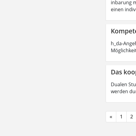
inbarung m
einen indi
Kompete
h_da-Angeh
Möglichkei
Das koo
Dualen Stu
werden dur
«
1
2