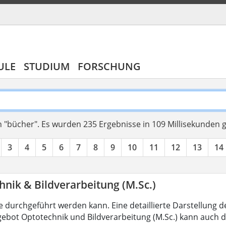
ULE
STUDIUM
FORSCHUNG
 "bücher".
Es wurden 235 Ergebnisse in 109 Millisekunden
3
4
5
6
7
8
9
10
11
12
13
14
nik & Bildverarbeitung (M.Sc.)
 durchgeführt werden kann. Eine detaillierte Darstellung d
ebot Optotechnik und Bildverarbeitung (M.Sc.) kann auch d