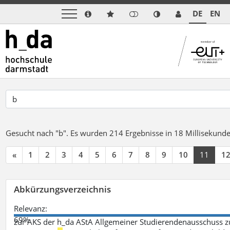
DE
EN
Gesucht nach "b".
Es wurden 214 Ergebnisse in 18 Millisekund
«
1
2
3
4
5
6
7
8
9
10
11
1
Abkürzungsverzeichnis
Relevanz:
69%
zur AKS der h_da AStA Allgemeiner Studierendenausschuss 