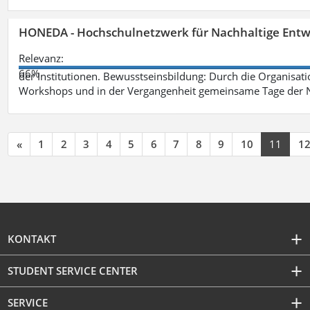
HONEDA - Hochschulnetzwerk für Nachhaltige Entw
Relevanz:
66%
der Institutionen. Bewusstseinsbildung: Durch die Organisati
Workshops und in der Vergangenheit gemeinsame Tage der Na
«
1
2
3
4
5
6
7
8
9
10
11
1
KONTAKT
STUDENT SERVICE CENTER
SERVICE