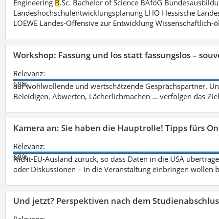
Engineering
B
.Sc. Bachelor of Science BAföG Bundesausbild
Landeshochschulentwicklungsplanung LHO Hessische Lande
LOEWE Landes-Offensive zur Entwicklung Wissenschaftlich-
Workshop: Fassung und los statt fassungslos – souv
Relevanz:
68%
auf wohlwollende und wertschätzende Gesprächspartner. Unf
Beleidigen, Abwerten, Lächerlichmachen … verfolgen das Zie
Kamera an: Sie haben die Hauptrolle! Tipps fürs O
Relevanz:
68%
Nicht-EU-Ausland zurück, so dass Daten in die USA übertragen
oder Diskussionen – in die Veranstaltung einbringen wollen 
Und jetzt? Perspektiven nach dem Studienabschlus