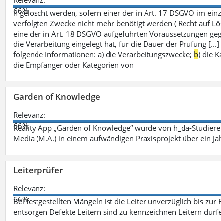
66%
h gelöscht werden, sofern einer der in Art. 17 DSGVO im einz
verfolgten Zwecke nicht mehr benötigt werden ( Recht auf Lös
eine der in Art. 18 DSGVO aufgeführten Voraussetzungen gege
die Verarbeitung eingelegt hat, für die Dauer der Prüfung [.
folgende Informationen: a) die Verarbeitungszwecke;
b
) die 
die Empfänger oder Kategorien von
Garden of Knowledge
Relevanz:
66%
Reality App „Garden of Knowledge“ wurde von h_da-Studiere
Media (M.A.) in einem aufwändigen Praxisprojekt über ein Ja
Leiterprüfer
Relevanz:
66%
Bei festgestellten Mängeln ist die Leiter unverzüglich bis zur
entsorgen Defekte Leitern sind zu kennzeichnen Leitern dürfe