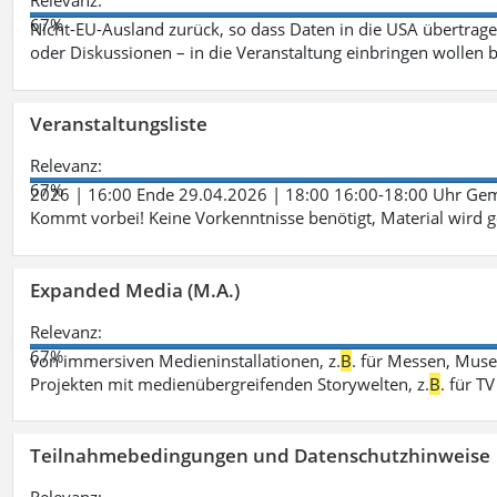
Relevanz:
67%
Nicht-EU-Ausland zurück, so dass Daten in die USA übertragen
oder Diskussionen – in die Veranstaltung einbringen wollen 
Veranstaltungsliste
Relevanz:
67%
2026 | 16:00 Ende 29.04.2026 | 18:00 16:00-18:00 Uhr Ge
Kommt vorbei! Keine Vorkenntnisse benötigt, Material wird g
Expanded Media (M.A.)
Relevanz:
67%
von immersiven Medieninstallationen, z.
B
. für Messen, Muse
Projekten mit medienübergreifenden Storywelten, z.
B
. für 
Teilnahmebedingungen und Datenschutzhinweise
Relevanz: