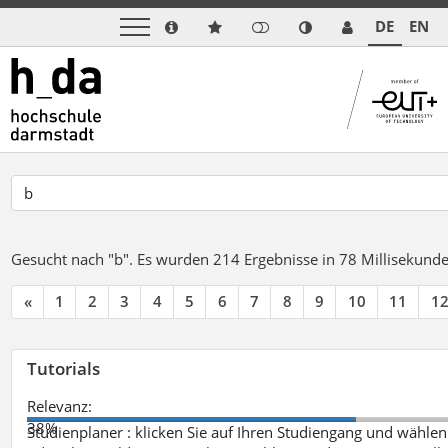
DE
EN
Gesucht nach "b".
Es wurden 214 Ergebnisse in 78 Millisekund
«
1
2
3
4
5
6
7
8
9
10
11
1
Tutorials
Relevanz:
38%
Studienplaner : klicken Sie auf Ihren Studiengang und wählen 