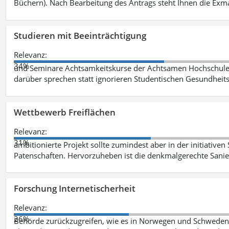
Büchern). Nach Bearbeitung des Antrags steht Ihnen die Exm
Studieren mit Beeinträchtigung
Relevanz:
34%
und Seminare Achtsamkeitskurse der Achtsamen Hochschule 
darüber sprechen statt ignorieren Studentischen Gesundhei
Wettbewerb Freiflächen
Relevanz:
31%
ambitionierte Projekt sollte zumindest aber in der initiativen
Patenschaften. Hervorzuheben ist die denkmalgerechte San
Forschung Internetischerheit
Relevanz:
26%
Behörde zurückzugreifen, wie es in Norwegen und Schweden be