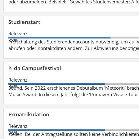
oder abzumelden. Beispiel: "Gewähltes Studiensemester: Alle
Studienstart
Relevanz:
38%
Freischaltung des Studierendenaccounts notwendig, um auf w
abrufen oder Kontaktdaten ändern. Zur Aktivierung benötig
h_da Campusfestival
Relevanz:
36%
Sound. Sein 2022 erschienenes Debütalbum 'Meteoriti' brach
Music Award. In diesem Jahr folgt die 'Primavera Vivace Tou
Exmatrikulation
Relevanz:
36%
stellen. Bei der Antragstellung sollten keine Verbindlichkeit