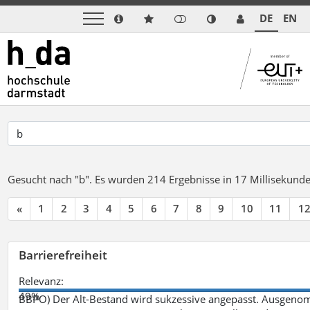
DE
EN
Gesucht nach "b".
Es wurden 214 Ergebnisse in 17 Millisekund
«
1
2
3
4
5
6
7
8
9
10
11
1
Barrierefreiheit
Relevanz:
49%
BBPO) Der Alt-Bestand wird sukzessive angepasst. Ausgenom