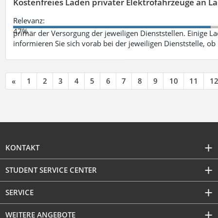
Kostenfreies Laden privater Elektrofahrzeuge an 
Relevanz:
47%
primär der Versorgung der jeweiligen Dienststellen. Einige Lad
informieren Sie sich vorab bei der jeweiligen Dienststelle, ob
«
1
2
3
4
5
6
7
8
9
10
11
1
KONTAKT
STUDENT SERVICE CENTER
SERVICE
WEITERE ANGEBOTE