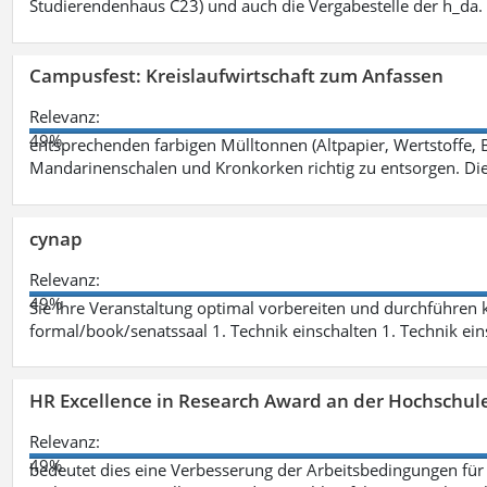
Studierendenhaus C23) und auch die Vergabestelle der h_da
Campusfest: Kreislaufwirtschaft zum Anfassen
Relevanz:
49%
entsprechenden farbigen Mülltonnen (Altpapier, Wertstoffe, B
Mandarinenschalen und Kronkorken richtig zu entsorgen. Di
cynap
Relevanz:
49%
Sie Ihre Veranstaltung optimal vorbereiten und durchführen
formal/book/senatssaal 1. Technik einschalten 1. Technik ein
HR Excellence in Research Award an der Hochschul
Relevanz:
49%
bedeutet dies eine Verbesserung der Arbeitsbedingungen für W