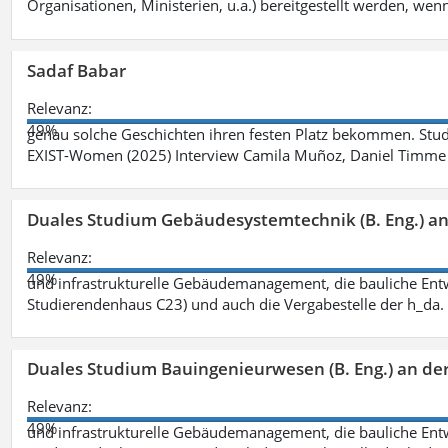
Organisationen, Ministerien, u.a.) bereitgestellt werden, wenn
Sadaf Babar
Relevanz:
49%
genau solche Geschichten ihren festen Platz bekommen. Stu
EXIST-Women (2025) Interview Camila Muñoz, Daniel Timme 
Duales Studium Gebäudesystemtechnik (B. Eng.) an
Relevanz:
49%
und infrastrukturelle Gebäudemanagement, die bauliche Entw
Studierendenhaus C23) und auch die Vergabestelle der h_da
Duales Studium Bauingenieurwesen (B. Eng.) an de
Relevanz:
49%
und infrastrukturelle Gebäudemanagement, die bauliche Entw