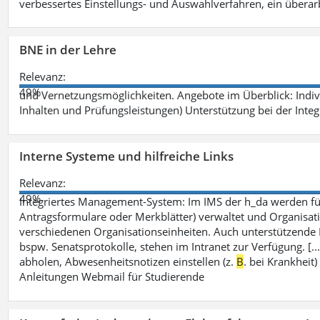
verbessertes Einstellungs- und Auswahlverfahren, ein überar
BNE in der Lehre
Relevanz:
49%
und Vernetzungsmöglichkeiten. Angebote im Überblick: Indi
Inhalten und Prüfungsleistungen) Unterstützung bei der Integ
Interne Systeme und hilfreiche Links
Relevanz:
49%
Integriertes Management-System: Im IMS der h_da werden fü
Antragsformulare oder Merkblätter) verwaltet und Organisati
verschiedenen Organisationseinheiten. Auch unterstützende
bspw. Senatsprotokolle, stehen im Intranet zur Verfügung. [
abholen, Abwesenheitsnotizen einstellen (z.
B
. bei Krankhei
Anleitungen Webmail für Studierende