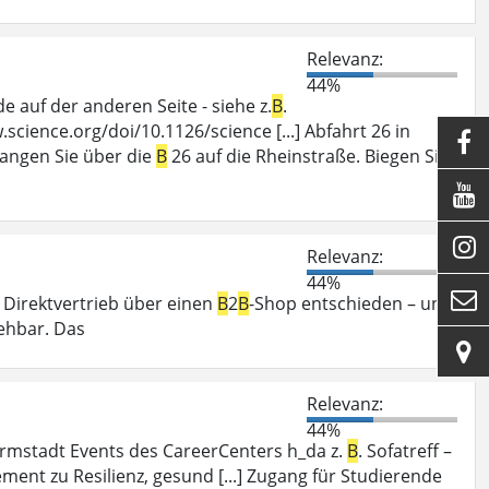
Relevanz:
44%
auf der anderen Seite - siehe z.
B
.
cience.org/doi/10.1126/science [...] Abfahrt 26 in

langen Sie über die
B
26 auf die Rheinstraße. Biegen Sie


Relevanz:
44%

n Direktvertrieb über einen
B
2
B
-Shop entschieden – und
ehbar. Das

Relevanz:
44%
mstadt Events des CareerCenters h_da z.
B
. Sofatreff –
nt zu Resilienz, gesund [...] Zugang für Studierende