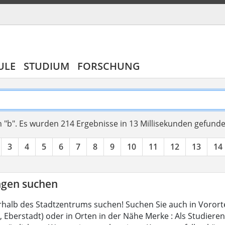
ULE
STUDIUM
FORSCHUNG
 "b".
Es wurden 214 Ergebnisse in 13 Millisekunden gefund
3
4
5
6
7
8
9
10
11
12
13
14
gen suchen
halb des Stadtzentrums suchen! Suchen Sie auch in Vorort
Eberstadt) oder in Orten in der Nähe Merke : Als Studierend