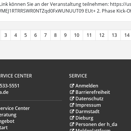
Link können Sie an der Veranstaltung teilnehmen: https:/
MEJ1RTRRSWR0NTZqd0FxWUNUUT09 EUt+ 2. Phase Kick-Off Am
3
4
5
6
7
8
9
10
11
12
13
14
RVICE CENTER
SERVICE
.533-5551
Anmelden
a
.
de
Barrierefreiheit
Datenschutz
Impressum
ervice Center
Darmstadt
eratung
Dieburg
ngebot
Personen der h_da
tart
Meldeplattform