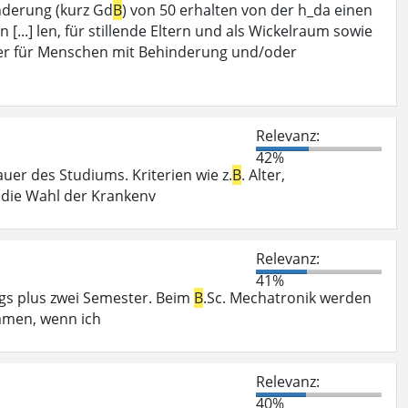
derung (kurz Gd
B
) von 50 erhalten von der h_da einen
...] len, für stillende Eltern und als Wickelraum sowie
er für Menschen mit Behinderung und/oder
Relevanz:
42%
uer des Studiums. Kriterien wie z.
B
. Alter,
r die Wahl der Krankenv
Relevanz:
41%
ngs plus zwei Semester. Beim
B
.Sc. Mechatronik werden
mmen, wenn ich
Relevanz:
40%