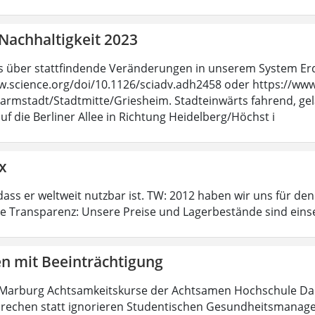
Nachhaltigkeit 2023
 über stattfindende Veränderungen in unserem System Erde 
w.science.org/doi/10.1126/sciadv.adh2458 oder https://www.s
armstadt/Stadtmitte/Griesheim. Stadteinwärts fahrend, ge
uf die Berliner Allee in Richtung Heidelberg/Höchst i
x
dass er weltweit nutzbar ist. TW: 2012 haben wir uns für de
te Transparenz: Unsere Preise und Lagerbestände sind eins
en mit Beeinträchtigung
 Marburg Achtsamkeitskurse der Achtsamen Hochschule Dar
rechen statt ignorieren Studentischen Gesundheitsmanageme