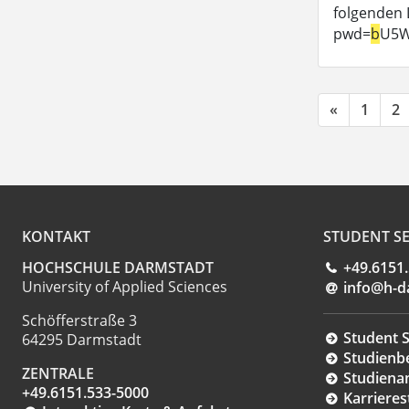
folgenden 
pwd=
b
U5W
«
1
2
KONTAKT
STUDENT SE
HOCHSCHULE DARMSTADT
+49.6151
University of Applied Sciences
info@h-d
Schöfferstraße 3
Student S
64295 Darmstadt
Studienb
ZENTRALE
Studiena
+49.6151.533-5000
Karrieres