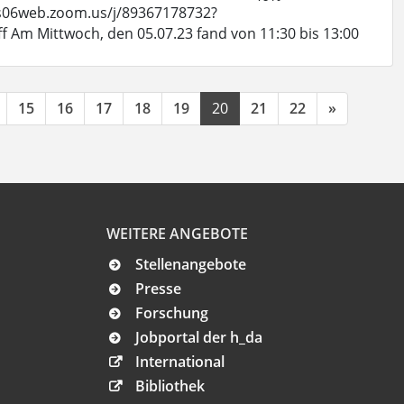
/us06web.zoom.us/j/89367178732?
 Mittwoch, den 05.07.23 fand von 11:30 bis 13:00
15
16
17
18
19
20
21
22
»
WEITERE ANGEBOTE
Stellenangebote
Presse
Forschung
Jobportal der h_da
International
Bibliothek