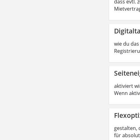
dass evtl.
Mietvertrag
Digitalt
wie du das 
Registrier
Seitene
aktiviert w
Wenn aktiv
Flexopti
gestalten, 
für absolu