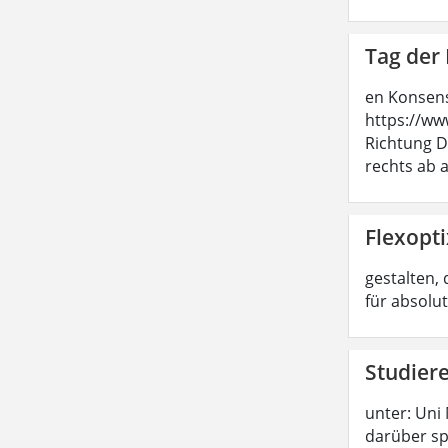
Tag der 
en Konsens
https://ww
Richtung D
rechts ab a
Flexopti
gestalten, 
für absolu
Studier
unter: Uni
darüber sp