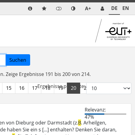
DE
EN
A+
Suchen
en.
Zeige Ergebnisse 191 bis 200 von 214.
Ergebnisse pro Seite:
15
16
17
18
19
20
21
22
»
Relevanz:
47%
en von Dieburg oder Darmstadt (z.
B
. Arheilgen,
e haben Sie ein s [...] enthalten? Denken Sie daran,