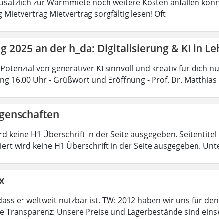
 zusätzlich zur Warmmiete noch weitere Kosten anfallen könn
 Mietvertrag Mietvertrag sorgfältig lesen! Oft
ag 2025 an der h_da: Digitalisierung & KI in 
Potenzial von generativer KI sinnvoll und kreativ für dich n
ung 16.00 Uhr - Grüßwort und Eröffnung - Prof. Dr. Matthias 
igenschaften
ird keine H1 Überschrift in der Seite ausgegeben. Seitentitel (
iert wird keine H1 Überschrift in der Seite ausgegeben. Unt
x
dass er weltweit nutzbar ist. TW: 2012 haben wir uns für de
te Transparenz: Unsere Preise und Lagerbestände sind eins