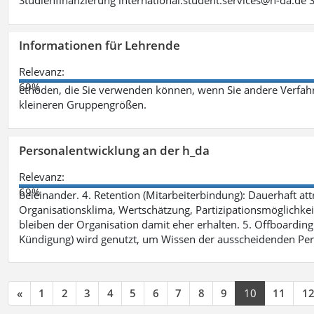
Studienfinanzierung international.student.services@h-da.de 
Informationen für Lehrende
Relevanz:
69%
ethoden, die Sie verwenden können, wenn Sie andere Verfah
kleineren Gruppengrößen.
Personalentwicklung an der h_da
Relevanz:
69%
beieinander. 4. Retention (Mitarbeiterbindung): Dauerhaft 
Organisationsklima, Wertschätzung, Partizipationsmöglichkeite
bleiben der Organisation damit eher erhalten. 5. Offboarding 
Kündigung) wird genutzt, um Wissen der ausscheidenden Per
«
1
2
3
4
5
6
7
8
9
10
11
1