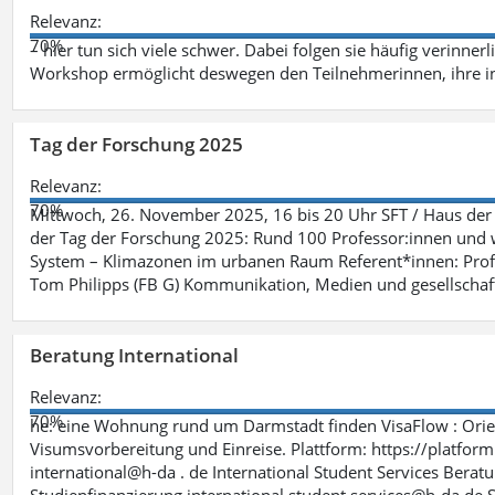
Relevanz:
70%
– hier tun sich viele schwer. Dabei folgen sie häufig verinner
Workshop ermöglicht deswegen den Teilnehmerinnen, ihre in
Tag der Forschung 2025
Relevanz:
70%
Mittwoch, 26. November 2025, 16 bis 20 Uhr SFT / Haus der 
der Tag der Forschung 2025: Rund 100 Professor:innen und wi
System – Klimazonen im urbanen Raum Referent*innen: Prof.
Tom Philipps (FB G) Kommunikation, Medien und gesellschaft
Beratung International
Relevanz:
70%
he: eine Wohnung rund um Darmstadt finden VisaFlow : Orien
Visumsvorbereitung und Einreise. Plattform: https://platfo
international@h-da . de International Student Services Berat