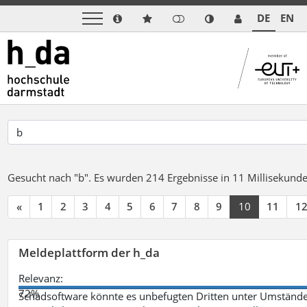
DE
EN
Gesucht nach "b".
Es wurden 214 Ergebnisse in 11 Millisekund
«
1
2
3
4
5
6
7
8
9
10
11
1
Meldeplattform der h_da
Relevanz:
72%
Schadsoftware könnte es unbefugten Dritten unter Umstände