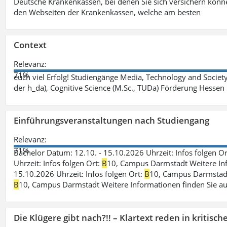
Deutsche Krankenkassen, bei denen Sie sich versichern könne
den Webseiten der Krankenkassen, welche am besten
Context
Relevanz:
71%
euch viel Erfolg! Studiengänge Media, Technology and Societ
der h_da), Cognitive Science (M.Sc., TUDa) Förderung Hessen
Einführungsveranstaltungen nach Studiengang
Relevanz:
71%
Bachelor Datum: 12.10. - 15.10.2026 Uhrzeit: Infos folgen O
Uhrzeit: Infos folgen Ort:
B
10, Campus Darmstadt Weitere Info
15.10.2026 Uhrzeit: Infos folgen Ort:
B
10, Campus Darmstadt 
B
10, Campus Darmstadt Weitere Informationen finden Sie au
Die Klügere gibt nach?!! – Klartext reden in kritisc