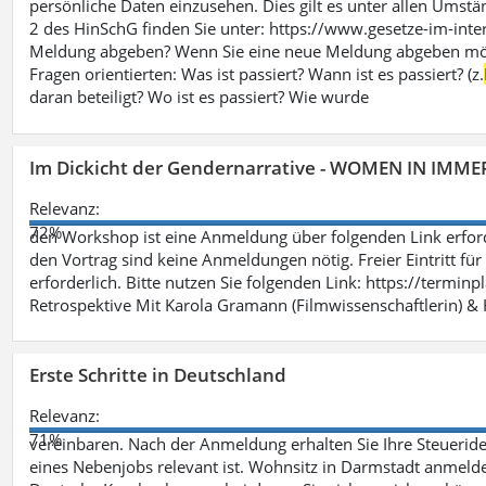
persönliche Daten einzusehen. Dies gilt es unter allen Umstän
2 des HinSchG finden Sie unter: https://www.gesetze-im-int
Meldung abgeben? Wenn Sie eine neue Meldung abgeben möchte
Fragen orientierten: Was ist passiert? Wann ist es passiert? (z.
daran beteiligt? Wo ist es passiert? Wie wurde
Im Dickicht der Gendernarrative - WOMEN IN IMMER
Relevanz:
72%
den Workshop ist eine Anmeldung über folgenden Link erford
den Vortrag sind keine Anmeldungen nötig. Freier Eintritt für
erforderlich. Bitte nutzen Sie folgenden Link: https://termin
Retrospektive Mit Karola Gramann (Filmwissenschaftlerin) &
Erste Schritte in Deutschland
Relevanz:
71%
vereinbaren. Nach der Anmeldung erhalten Sie Ihre Steueriden
eines Nebenjobs relevant ist. Wohnsitz in Darmstadt anmelde