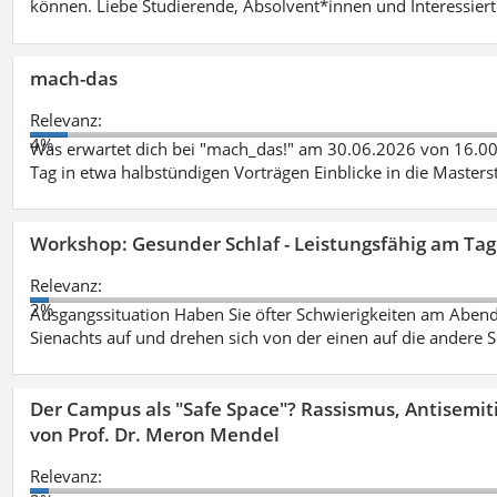
können. Liebe Studierende, Absolvent*innen und Interessierte
mach-das
Relevanz:
4%
Was erwartet dich bei "mach_das!" am 30.06.2026 von 16.0
Tag in etwa halbstündigen Vorträgen Einblicke in die Master
Workshop: Gesunder Schlaf - Leistungsfähig am Tag
Relevanz:
2%
Ausgangssituation Haben Sie öfter Schwierigkeiten am Aben
Sienachts auf und drehen sich von der einen auf die andere S
Der Campus als "Safe Space"? Rassismus, Antisemit
von Prof. Dr. Meron Mendel
Relevanz: