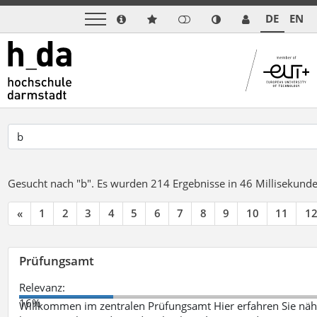
DE
EN
Gesucht nach "b".
Es wurden 214 Ergebnisse in 46 Millisekund
«
1
2
3
4
5
6
7
8
9
10
11
1
Prüfungsamt
Relevanz:
16%
Willkommen im zentralen Prüfungsamt Hier erfahren Sie nähe