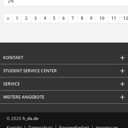
2%
«
1
2
3
4
5
6
7
8
9
10
11
1
KONTAKT
STUDENT SERVICE CENTER
SERVICE
WEITERE ANGEBOTE
© 2026
h_da.de
Kontakt
Datenschutz
Barrierefreiheit
Impressum