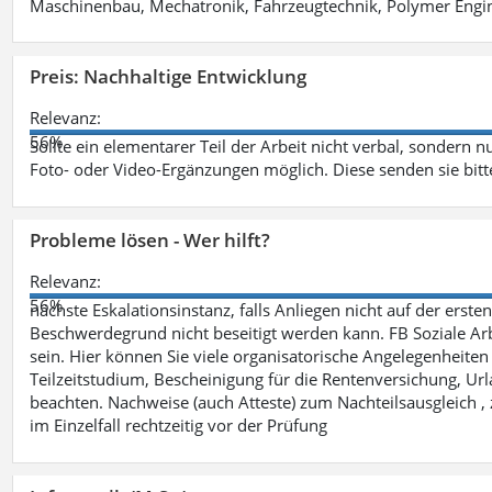
Maschinenbau, Mechatronik, Fahrzeugtechnik, Polymer Engine
Preis: Nachhaltige Entwicklung
Relevanz:
56%
Sollte ein elementarer Teil der Arbeit nicht verbal, sondern n
Foto- oder Video-Ergänzungen möglich. Diese senden sie bitt
Probleme lösen - Wer hilft?
Relevanz:
56%
nächste Eskalationsinstanz, falls Anliegen nicht auf der ers
Beschwerdegrund nicht beseitigt werden kann. FB Soziale Arbe
sein. Hier können Sie viele organisatorische Angelegenheiten 
Teilzeitstudium, Bescheinigung für die Rentenversichung, Ur
beachten. Nachweise (auch Atteste) zum Nachteilsausgleich , 
im Einzelfall rechtzeitig vor der Prüfung