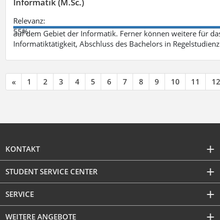
Informatik (M.Sc.)
Relevanz:
55%
auf dem Gebiet der Informatik. Ferner können weitere für das
Informatiktätigkeit, Abschluss des Bachelors in Regelstudienz
«
1
2
3
4
5
6
7
8
9
10
11
1
KONTAKT
STUDENT SERVICE CENTER
SERVICE
WEITERE ANGEBOTE