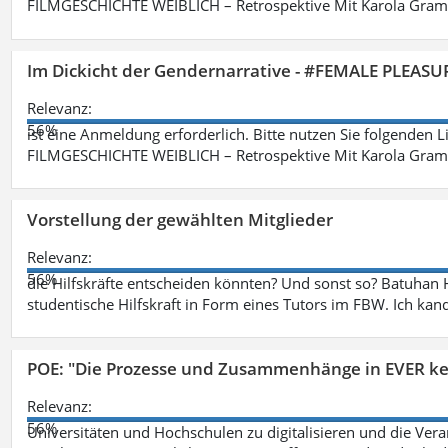
FILMGESCHICHTE WEIBLICH – Retrospektive Mit Karola Grama
Im Dickicht der Gendernarrative - #FEMALE PLEASUR
Relevanz:
56%
ist eine Anmeldung erforderlich. Bitte nutzen Sie folgenden 
FILMGESCHICHTE WEIBLICH – Retrospektive Mit Karola Grama
Vorstellung der gewählten Mitglieder
Relevanz:
56%
die Hilfskräfte entscheiden könnten? Und sonst so? Batuhan H
studentische Hilfskraft in Form eines Tutors im FBW. Ich kand
POE: "Die Prozesse und Zusammenhänge in EVER k
Relevanz:
56%
Universitäten und Hochschulen zu digitalisieren und die Ver