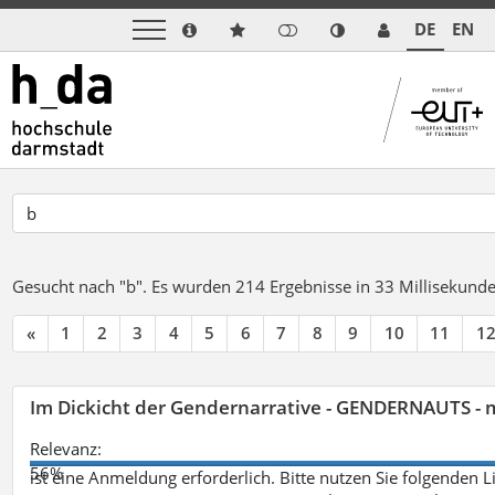
DE
EN
Gesucht nach "b".
Es wurden 214 Ergebnisse in 33 Millisekund
«
1
2
3
4
5
6
7
8
9
10
11
1
Im Dickicht der Gendernarrative - GENDERNAUTS - 
Relevanz:
56%
ist eine Anmeldung erforderlich. Bitte nutzen Sie folgenden 