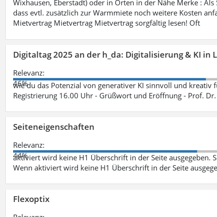
Wixhausen, Eberstadt) oder in Orten in der Nähe Merke : Als S
dass evtl. zusätzlich zur Warmmiete noch weitere Kosten anfa
Mietvertrag Mietvertrag Mietvertrag sorgfältig lesen! Oft
Digitaltag 2025 an der h_da: Digitalisierung & KI in
Relevanz:
46%
wie du das Potenzial von generativer KI sinnvoll und kreativ 
Registrierung 16.00 Uhr - Grüßwort und Eröffnung - Prof. Dr.
Seiteneigenschaften
Relevanz:
44%
aktiviert wird keine H1 Überschrift in der Seite ausgegeben. Sei
Wenn aktiviert wird keine H1 Überschrift in der Seite ausgeg
Flexoptix