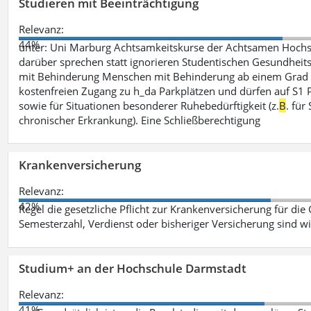
Studieren mit Beeinträchtigung
Relevanz:
44%
unter: Uni Marburg Achtsamkeitskurse der Achtsamen Hochs
darüber sprechen statt ignorieren Studentischen Gesundheits
mit Behinderung Menschen mit Behinderung ab einem Grad 
kostenfreien Zugang zu h_da Parkplätzen und dürfen auf S1 Par
sowie für Situationen besonderer Ruhebedürftigkeit (z.
B
. fü
chronischer Erkrankung). Eine Schließberechtigung
Krankenversicherung
Relevanz:
42%
Regel die gesetzliche Pflicht zur Krankenversicherung für die
Semesterzahl, Verdienst oder bisheriger Versicherung sind wi
Studium+ an der Hochschule Darmstadt
Relevanz:
41%