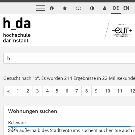
DE
EN
Gesucht nach "b".
Es wurden 214 Ergebnisse in 22 Millisekund
«
1
2
3
4
5
6
7
8
9
10
11
1
Wohnungen suchen
Relevanz:
47%
auch außerhalb des Stadtzentrums suchen! Suchen Sie auch i