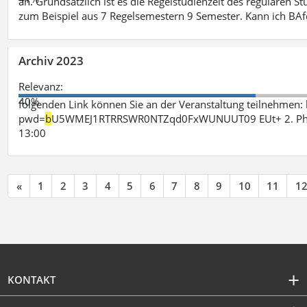
an. Grundsätzlich ist es die Regelstudienzeit des regulären 
zum Beispiel aus 7 Regelsemestern 9 Semester. Kann ich B
Archiv 2023
Relevanz:
40%
folgenden Link können Sie an der Veranstaltung teilnehme
pwd=
b
U5WMEJ1RTRRSWR0NTZqd0FxWUNUUT09 EUt+ 2. Phase 
13:00
«
1
2
3
4
5
6
7
8
9
10
11
1
KONTAKT