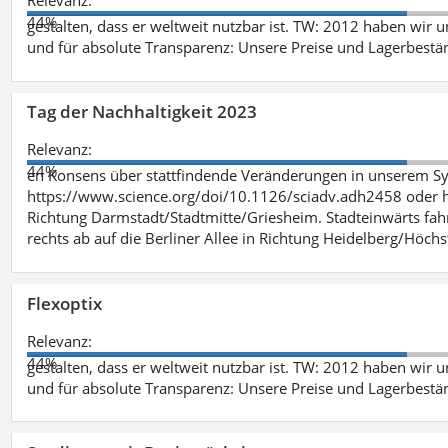
Relevanz:
44%
gestalten, dass er weltweit nutzbar ist. TW: 2012 haben wir 
und für absolute Transparenz: Unsere Preise und Lagerbestä
Tag der Nachhaltigkeit 2023
Relevanz:
44%
en Konsens über stattfindende Veränderungen in unserem Syst
https://www.science.org/doi/10.1126/sciadv.adh2458 oder ht
Richtung Darmstadt/Stadtmitte/Griesheim. Stadteinwärts fah
rechts ab auf die Berliner Allee in Richtung Heidelberg/Höchst
Flexoptix
Relevanz:
44%
gestalten, dass er weltweit nutzbar ist. TW: 2012 haben wir 
und für absolute Transparenz: Unsere Preise und Lagerbestä