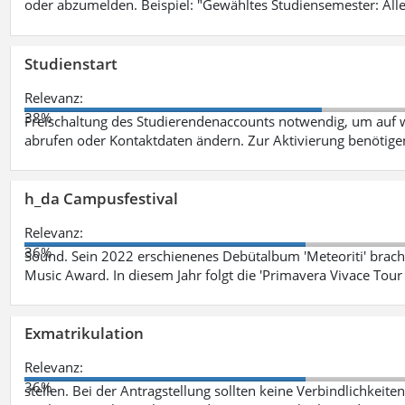
oder abzumelden. Beispiel: "Gewähltes Studiensemester: Alle
Studienstart
Relevanz:
38%
Freischaltung des Studierendenaccounts notwendig, um auf w
abrufen oder Kontaktdaten ändern. Zur Aktivierung benötig
h_da Campusfestival
Relevanz:
36%
Sound. Sein 2022 erschienenes Debütalbum 'Meteoriti' brach
Music Award. In diesem Jahr folgt die 'Primavera Vivace Tou
Exmatrikulation
Relevanz:
36%
stellen. Bei der Antragstellung sollten keine Verbindlichkeit