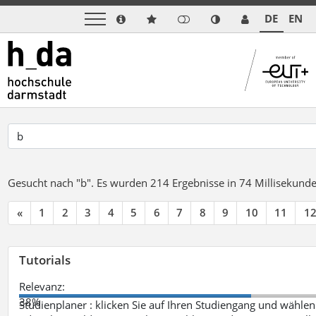
DE
EN
Gesucht nach "b".
Es wurden 214 Ergebnisse in 74 Millisekund
«
1
2
3
4
5
6
7
8
9
10
11
1
Tutorials
Relevanz:
38%
Studienplaner : klicken Sie auf Ihren Studiengang und wählen 