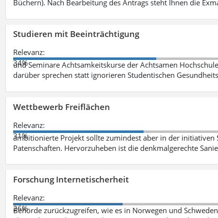
Büchern). Nach Bearbeitung des Antrags steht Ihnen die Exm
Studieren mit Beeinträchtigung
Relevanz:
34%
und Seminare Achtsamkeitskurse der Achtsamen Hochschule 
darüber sprechen statt ignorieren Studentischen Gesundhei
Wettbewerb Freiflächen
Relevanz:
31%
ambitionierte Projekt sollte zumindest aber in der initiativen
Patenschaften. Hervorzuheben ist die denkmalgerechte San
Forschung Internetischerheit
Relevanz:
26%
Behörde zurückzugreifen, wie es in Norwegen und Schweden be