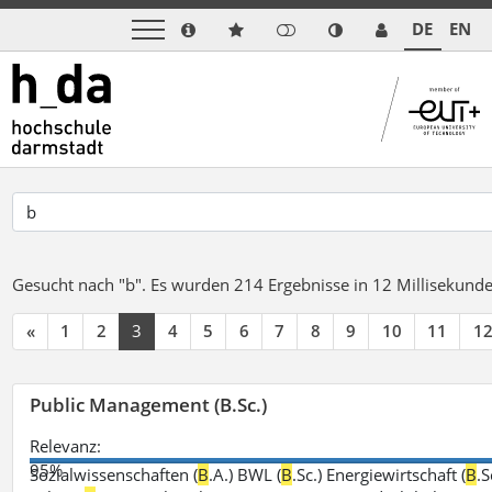
DE
EN
Gesucht nach "b".
Es wurden 214 Ergebnisse in 12 Millisekund
«
1
2
3
4
5
6
7
8
9
10
11
1
Public Management (B.Sc.)
Relevanz:
95%
Sozialwissenschaften (
B
.A.) BWL (
B
.Sc.) Energiewirtschaft (
B
.S