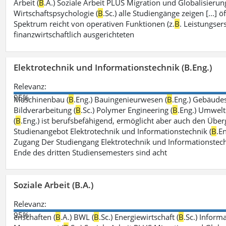
Arbeit (
B
.A.) Soziale Arbeit PLUS Migration und Globalisierung
Wirtschaftspsychologie (
B
.Sc.) alle Studiengänge zeigen [...]
Spektrum reicht von operativen Funktionen (z.
B
. Leistungse
finanzwirtschaftlich ausgerichteten
Elektrotechnik und Informationstechnik (B.Eng.)
Relevanz:
95%
Maschinenbau (
B
.Eng.) Bauingenieurwesen (
B
.Eng.) Gebäude
Bildverarbeitung (
B
.Sc.) Polymer Engineering (
B
.Eng.) Umwelt
(
B
.Eng.) ist berufsbefähigend, ermöglicht aber auch den Über
Studienangebot Elektrotechnik und Informationstechnik (
B
.E
Zugang Der Studiengang Elektrotechnik und Informationstech
Ende des dritten Studiensemesters sind acht
Soziale Arbeit (B.A.)
Relevanz:
95%
enschaften (
B
.A.) BWL (
B
.Sc.) Energiewirtschaft (
B
.Sc.) Inform