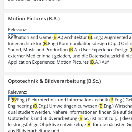
Motion Pictures (B.A.)
Relevanz:
95%
Animation and Game (
B
.A.) Architektur (
B
.Eng.) Augmented an
Innenarchitektur (
B
.Eng.) Kommunikationsdesign (Dipl.) Onli
Sound, Music and Production (
B
.A.) User Experience Design (
externer Medieninhalt geladen, und die Datenschutzrichtlinie
Application Experience: Motion Pictures (
B
.A.) Auf
Optotechnik & Bildverarbeitung (B.Sc.)
Relevanz:
95%
n (
B
.Eng.) Elektrotechnik und Informationstechnik (
B
.Eng.) G
Engineering (
B
.Eng.) Umweltingenieurwesen (
B
.Eng.) Wirtsch
dual studiert werden. Nähere Informationen finden Sie auf 
Optotechnik und Bildverarbeitung (
B
.Sc.) ist nicht zu [...] 
leistungsfähige Objektive entwickeln, z.
B
. für die nächsten 
aus Bildverarbeitung und