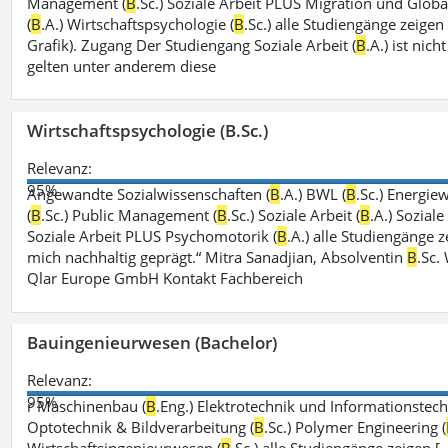
Management (
B
.Sc.) Soziale Arbeit PLUS Migration und Global
(
B
.A.) Wirtschaftspsychologie (
B
.Sc.) alle Studiengänge zeige
Grafik). Zugang Der Studiengang Soziale Arbeit (
B
.A.) ist ni
gelten unter anderem diese
Wirtschaftspsychologie (B.Sc.)
Relevanz:
95%
Angewandte Sozialwissenschaften (
B
.A.) BWL (
B
.Sc.) Energiew
(
B
.Sc.) Public Management (
B
.Sc.) Soziale Arbeit (
B
.A.) Sozial
Soziale Arbeit PLUS Psychomotorik (
B
.A.) alle Studiengänge
mich nachhaltig geprägt.“ Mitra Sanadjian, Absolventin
B
.Sc.
Qlar Europe GmbH Kontakt Fachbereich
Bauingenieurwesen (Bachelor)
Relevanz:
95%
r Maschinenbau (
B
.Eng.) Elektrotechnik und Informationstech
Optotechnik & Bildverarbeitung (
B
.Sc.) Polymer Engineering (