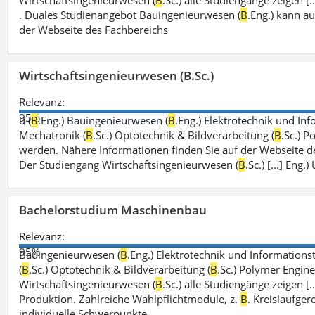
Wirtschaftsingenieurwesen (
B
.Sc.) alle Studiengänge zeigen 
. Duales Studienangebot Bauingenieurwesen (
B
.Eng.) kann a
der Webseite des Fachbereichs
Wirtschaftsingenieurwesen (B.Sc.)
Relevanz:
95%
u (
B
.Eng.) Bauingenieurwesen (
B
.Eng.) Elektrotechnik und Inf
Mechatronik (
B
.Sc.) Optotechnik & Bildverarbeitung (
B
.Sc.) P
werden. Nähere Informationen finden Sie auf der Webseite d
Der Studiengang Wirtschaftsingenieurwesen (
B
.Sc.) [...] En
Bachelorstudium Maschinenbau
Relevanz:
95%
Bauingenieurwesen (
B
.Eng.) Elektrotechnik und Informationst
(
B
.Sc.) Optotechnik & Bildverarbeitung (
B
.Sc.) Polymer Engine
Wirtschaftsingenieurwesen (
B
.Sc.) alle Studiengänge zeigen [
Produktion. Zahlreiche Wahlpflichtmodule, z.
B
. Kreislaufge
individuelle Schwerpunkte.