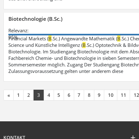
Biotechnologie (B.Sc.)
Relevanz:
95%
Financial Markets (
B
.Sc.) Angewandte Mathematik (
B
.Sc.) Che
Science und Künstliche Intelligenz (
B
.Sc.) Optotechnik & Bildv
Biotechnologie. Im Studiengang Biotechnologie mit dem Absch
Fachbereich Chemie- und Biotechnologie in sieben Semestern 
Sommersemester möglich. Zugang Der Studiengang Biotechno
Zulassungsvoraussetzung gelten unter anderem diese
«
1
2
3
4
5
6
7
8
9
10
11
1
KONTAKT