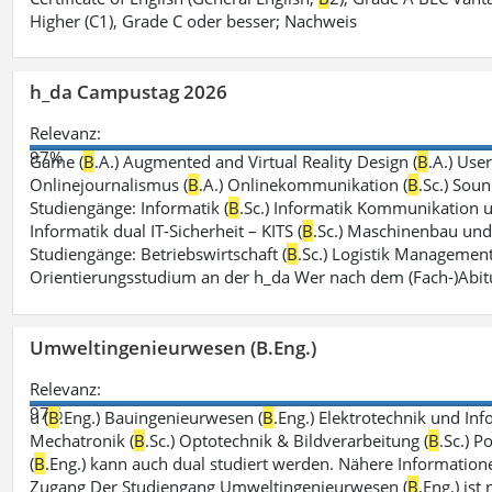
Higher (C1), Grade C oder besser; Nachweis
h_da Campustag 2026
Relevanz:
97%
Game (
B
.A.) Augmented and Virtual Reality Design (
B
.A.) Use
Onlinejournalismus (
B
.A.) Onlinekommunikation (
B
.Sc.) Sou
Studiengänge: Informatik (
B
.Sc.) Informatik Kommunikation 
Informatik dual IT-Sicherheit – KITS (
B
.Sc.) Maschinenbau und 
Studiengänge: Betriebswirtschaft (
B
.Sc.) Logistik Management
Orientierungsstudium an der h_da Wer nach dem (Fach-)Abit
Umweltingenieurwesen (B.Eng.)
Relevanz:
97%
u (
B
.Eng.) Bauingenieurwesen (
B
.Eng.) Elektrotechnik und Inf
Mechatronik (
B
.Sc.) Optotechnik & Bildverarbeitung (
B
.Sc.) P
(
B
.Eng.) kann auch dual studiert werden. Nähere Information
Zugang Der Studiengang Umweltingenieurwesen (
B
.Eng.) ist