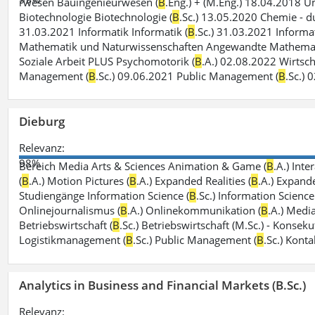
rwesen Bauingenieurwesen (
B
.Eng.) + (M.Eng.) 18.04.2018 
Biotechnologie Biotechnologie (
B
.Sc.) 13.05.2020 Chemie - du
31.03.2021 Informatik Informatik (
B
.Sc.) 31.03.2021 Informat
Mathematik und Naturwissenschaften Angewandte Mathemat
Soziale Arbeit PLUS Psychomotorik (
B
.A.) 02.08.2022 Wirtsch
Management (
B
.Sc.) 09.06.2021 Public Management (
B
.Sc.) 
Dieburg
Relevanz:
98%
Bereich Media Arts & Sciences Animation & Game (
B
.A.) Int
(
B
.A.) Motion Pictures (
B
.A.) Expanded Realities (
B
.A.) Expand
Studiengänge Information Science (
B
.Sc.) Information Scien
Onlinejournalismus (
B
.A.) Onlinekommunikation (
B
.A.) Media
Betriebswirtschaft (
B
.Sc.) Betriebswirtschaft (M.Sc.) - Konse
Logistikmanagement (
B
.Sc.) Public Management (
B
.Sc.) Kont
Analytics in Business and Financial Markets (B.Sc.)
Relevanz: