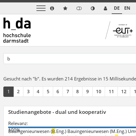
DE
EN
Gesucht nach "b".
Es wurden 214 Ergebnisse in 15 Millisekund
1
2
3
4
5
6
7
8
9
10
11
12
Studienangebote - dual und kooperativ
Relevanz:
100%
Bauingenieurwesen (
B
.Eng.) Bauingenieurwesen (M.Eng.) Um