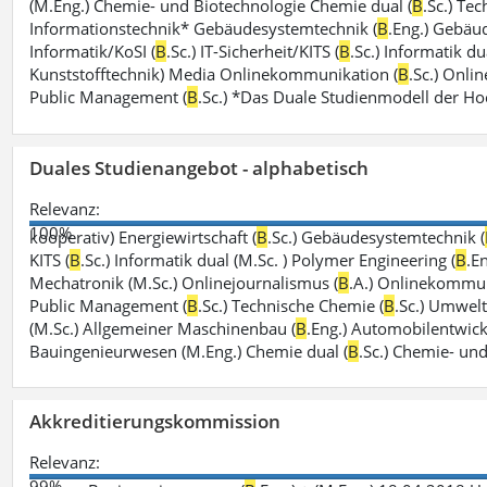
(M.Eng.) Chemie- und Biotechnologie Chemie dual (
B
.Sc.) Te
Informationstechnik* Gebäudesystemtechnik (
B
.Eng.) Gebäu
Informatik/KoSI (
B
.Sc.) IT-Sicherheit/KITS (
B
.Sc.) Informatik du
Kunststofftechnik) Media Onlinekommunikation (
B
.Sc.) Onli
Public Management (
B
.Sc.) *Das Duale Studienmodell der H
Duales Studienangebot - alphabetisch
Relevanz:
100%
kooperativ) Energiewirtschaft (
B
.Sc.) Gebäudesystemtechnik (
KITS (
B
.Sc.) Informatik dual (M.Sc. ) Polymer Engineering (
B
.E
Mechatronik (M.Sc.) Onlinejournalismus (
B
.A.) Onlinekommun
Public Management (
B
.Sc.) Technische Chemie (
B
.Sc.) Umwelti
(M.Sc.) Allgemeiner Maschinenbau (
B
.Eng.) Automobilentwick
Bauingenieurwesen (M.Eng.) Chemie dual (
B
.Sc.) Chemie- un
Akkreditierungskommission
Relevanz:
99%