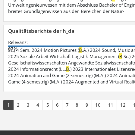
Umweltingenieurwesen mit dem Abschluss Bachelor of Engin
breites Grundlagenwissen aus den Bereichen der Natur-
Qualitätsberichte der h_da
Relevanz:
97%
Sc.) 4 Sem. 2024 Motion Pictures (
B
.A.) 2024 Sound, Music a
2025 Soziale Arbeit Wirtschaft Logistik-Management (
B
.Sc.) 
Gesellschaftswissenschaften Angewandte Sozialwissenschafte
2024 Informationsrecht (LL.
B
.) 2023 Internationales Lizensre
2024 Animation and Game (2-semestrig) (M.A.) 2024 Animat
Game (4-semestrig) (M.A.) 2024 Augmented and Virtual Realit
1
2
3
4
5
6
7
8
9
10
11
12