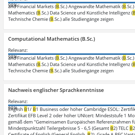
98%
and Financial Markets (
B
.Sc.) Angewandte Mathematik (
B
.Sc.
Mathematics (
B
.Sc.) Data Science und Künstliche Intelligenz (
Technische Chemie (
B
.Sc.) alle Studiengänge zeigen
Computational Mathematics (B.Sc.)
Relevanz:
98%
and Financial Markets (
B
.Sc.) Angewandte Mathematik (
B
.Sc.
Mathematics (
B
.Sc.) Data Science und Künstliche Intelligenz (
Technische Chemie (
B
.Sc.) alle Studiengänge zeigen
Nachweis englischer Sprachkenntnisse
Relevanz:
98%
English
B
1/
B
1 Business oder höher Cambridge ESOL: Zertifik
Zertifikat EFB Level 2 oder höher UNIcert: Mindeststufe 1 Mo
gemäß dem "Gemeinsamen Europäischen Referenzrahmen für 
Mindestpunktzahl Teilergebnisse 5 - 6,5 (Gesamt
B
2) TELC
B
2
Certificate of English (General English,
B
2), Grade A BEC Vanta