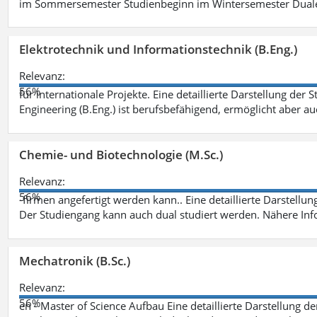
im Sommersemester Studienbeginn im Wintersemester Dual
Elektrotechnik und Informationstechnik (B.Eng.)
Relevanz:
56%
für internationale Projekte. Eine detaillierte Darstellung der 
Engineering (B.Eng.) ist berufsbefähigend, ermöglicht aber a
Chemie- und Biotechnologie (M.Sc.)
Relevanz:
56%
-firmen angefertigt werden kann.. Eine detaillierte Darstellu
Der Studiengang kann auch dual studiert werden. Nähere In
Mechatronik (B.Sc.)
Relevanz:
56%
en - Master of Science Aufbau Eine detaillierte Darstellung d