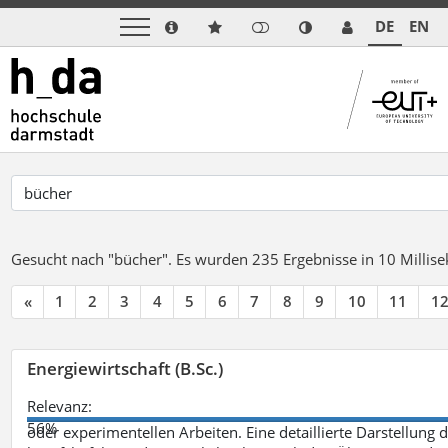
DE
EN
Gesucht nach "bücher".
Es wurden 235 Ergebnisse in 10 Milli
«
1
2
3
4
5
6
7
8
9
10
11
1
Energiewirtschaft (B.Sc.)
Relevanz:
56%
oder experimentellen Arbeiten. Eine detaillierte Darstellung 