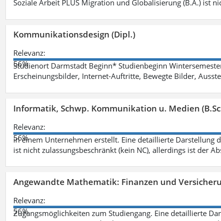
Soziale Arbeit PLUS Migration und Globalisierung (B.A.) ist ni
Kommunikationsdesign (Dipl.)
Relevanz:
56%
Studienort Darmstadt Beginn* Studienbeginn Wintersemeste
Erscheinungsbilder, Internet-Auftritte, Bewegte Bilder, Ausste
Informatik, Schwp. Kommunikation u. Medien (B.Sc
Relevanz:
56%
in einem Unternehmen erstellt. Eine detaillierte Darstellung 
ist nicht zulassungsbeschränkt (kein NC), allerdings ist der A
Angewandte Mathematik: Finanzen und Versicher
Relevanz:
56%
Zugangsmöglichkeiten zum Studiengang. Eine detaillierte Dar