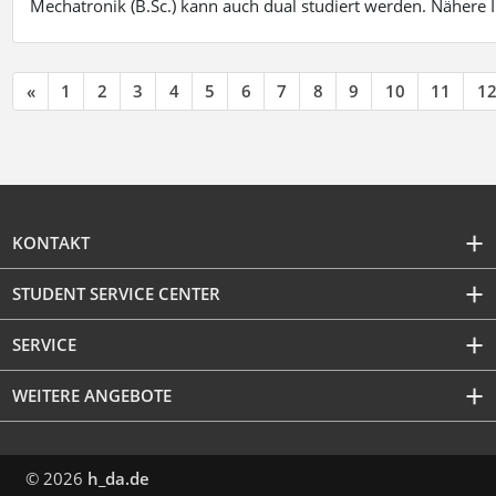
Mechatronik (B.Sc.) kann auch dual studiert werden. Nähere
«
1
2
3
4
5
6
7
8
9
10
11
1
KONTAKT
STUDENT SERVICE CENTER
SERVICE
WEITERE ANGEBOTE
© 2026
h_da.de