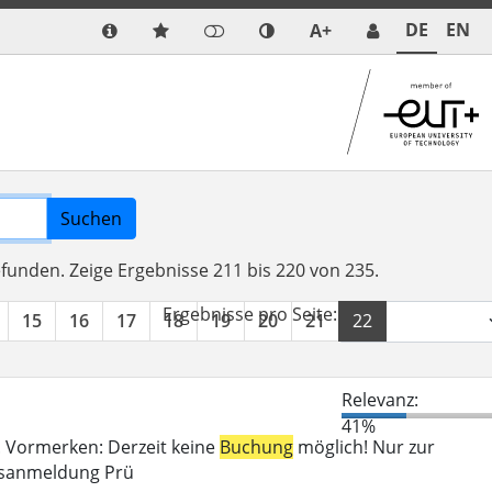
DE
EN
A+
Suchen
efunden.
Zeige Ergebnisse 211 bis 220 von 235.
Ergebnisse pro Seite:
15
16
17
18
19
20
21
22
23
24
Relevanz:
41%
n. Vormerken: Derzeit keine
Buchung
möglich! Nur zur
gsanmeldung Prü