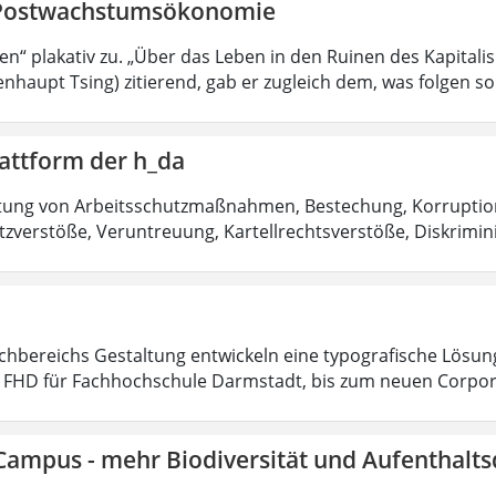
Postwachstumsökonomie
sen“ plakativ zu. „Über das Leben in den Ruinen des Kapitali
nhaupt Tsing) zitierend, gab er zugleich dem, was folgen sol
attform der h_da
htung von Arbeitsschutzmaßnahmen, Bestechung, Korruptio
zverstöße, Veruntreuung, Kartellrechtsverstöße, Diskrimin
chbereichs Gestaltung entwickeln eine typografische Lösu
t FHD für Fachhochschule Darmstadt, bis zum neuen Corpo
Campus - mehr Biodiversität und Aufenthalts