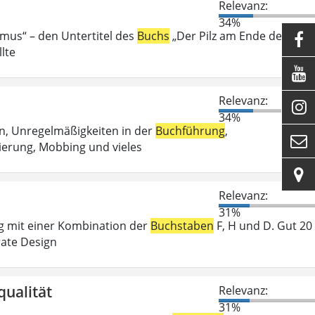
Relevanz:
34%
smus“ – den Untertitel des
Buchs
„Der Pilz am Ende der Welt

lte

Relevanz:

34%
n, Unregelmäßigkeiten in der
Buchführung
,

ierung, Mobbing und vieles

Relevanz:
31%
ng mit einer Kombination der
Buchstaben
F, H und D. Gut 20
rate Design
qualität
Relevanz:
31%