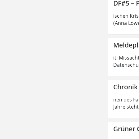
DF#5 – 
ischen Kri
(Anna Lowe
Meldepl
it, Missac
Datenschut
Chronik
nen des Fa
Jahre steh
Grüner 