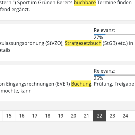
tern ") Sport im Grünen Bereits
buchbare
Termine finden
fend ergänzt.
Relevanz:
27%
szulassungsordnung (StVZO),
Strafgesetzbuch
(StGB) etc.) in
tails
Relevanz:
25%
g von Eingangsrechnungen (EVER)
Buchung
, Prüfung, Freigabe
n möchte, kann
15
16
17
18
19
20
21
22
23
24