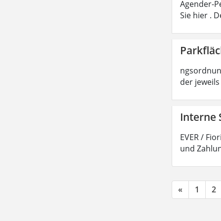
Agender-Pe
Sie hier .
Parkflä
ngsordnung
der jeweils
Interne 
EVER / Fio
und Zahlun
«
1
2