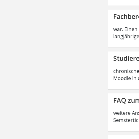
Fachber
war. Einen
langjährige
Studier
chronische
Moodle In 
FAQ zum
weitere An
Semstertic