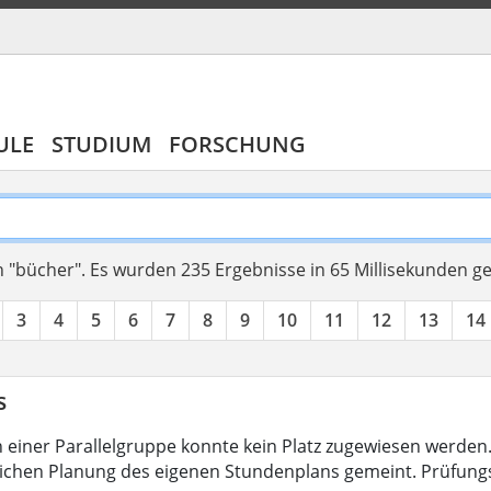
ULE
STUDIUM
FORSCHUNG
 "bücher".
Es wurden 235 Ergebnisse in 65 Millisekunden g
3
4
5
6
7
8
9
10
11
12
13
14
s
 in einer Parallelgruppe konnte kein Platz zugewiesen werde
ichen Planung des eigenen Stundenplans gemeint. Prüfun