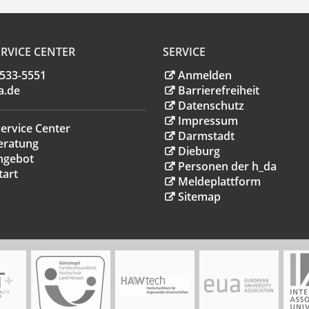
RVICE CENTER
SERVICE
.533-5551
Anmelden
a
.
de
Barrierefreiheit
Datenschutz
Impressum
ervice Center
Darmstadt
eratung
Dieburg
ngebot
Personen der h_da
tart
Meldeplattform
Sitemap