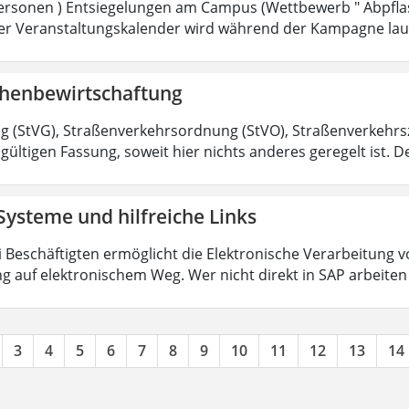
rsonen ) Entsiegelungen am Campus (Wettbewerb " Abpflas
 Der Veranstaltungskalender wird während der Kampagne lau
chenbewirtschaftung
 (StVG), Straßenverkehrsordnung (StVO), Straßenverkehr
 gültigen Fassung, soweit hier nichts anderes geregelt ist. De
Systeme und hilfreiche Links
ri Beschäftigten ermöglicht die Elektronische Verarbeitun
g auf elektronischem Weg. Wer nicht direkt in SAP arbeite
3
4
5
6
7
8
9
10
11
12
13
14