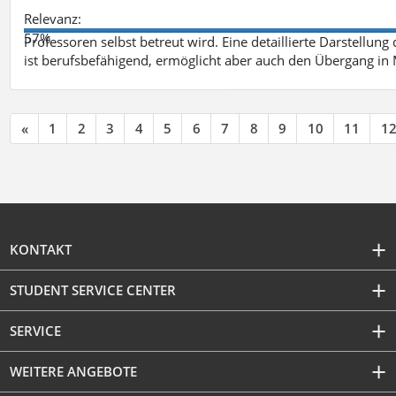
Relevanz:
57%
Professoren selbst betreut wird. Eine detaillierte Darstellung
ist berufsbefähigend, ermöglicht aber auch den Übergang in
«
1
2
3
4
5
6
7
8
9
10
11
1
KONTAKT
STUDENT SERVICE CENTER
SERVICE
WEITERE ANGEBOTE