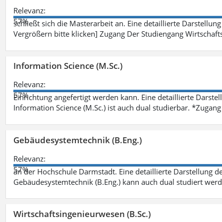
Relevanz:
57%
schließt sich die Masterarbeit an. Eine detaillierte Darstellun
Vergrößern bitte klicken] Zugang Der Studiengang Wirtschaft
Information Science (M.Sc.)
Relevanz:
57%
Einrichtung angefertigt werden kann. Eine detaillierte Darste
Information Science (M.Sc.) ist auch dual studierbar. *Zuga
Gebäudesystemtechnik (B.Eng.)
Relevanz:
57%
an der Hochschule Darmstadt. Eine detaillierte Darstellung d
Gebäudesystemtechnik (B.Eng.) kann auch dual studiert wer
Wirtschaftsingenieurwesen (B.Sc.)