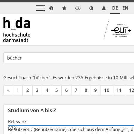
DE
EN
Gesucht nach "bücher".
Es wurden 235 Ergebnisse in 10 Milli
«
1
2
3
4
5
6
7
8
9
10
11
1
Studium von A bis Z
Relevanz:
57%
Benutzer-ID (Benutzername) , die sich aus dem Anfang „st“, 