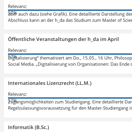
Relevanz:
57%
aber auch dazu (siehe Grafik). Eine detaillierte Darstellung d
Abschluss kann an der h_da das Studium zum Master of Scien
Öffentliche Veranstaltungen der h_da im April
Relevanz:
57%
Digitalisierung“ thematisiert am Do., 15.05., 16 Uhr, Philoso
Social Media. „Digitalisierung von Organisationen: Das Ende
Internationales Lizenzrecht (LL.M.)
Relevanz:
57%
Zugangsmöglichkeiten zum Studiengang. Eine detaillierte Dar
Regelzulassungsvoraussetzung für den Master-Studiengang ist
Informatik (B.Sc.)