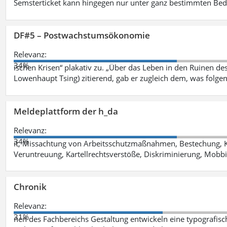
Semsterticket kann hingegen nur unter ganz bestimmten Be
DF#5 – Postwachstumsökonomie
Relevanz:
34%
ischen Krisen“ plakativ zu. „Über das Leben in den Ruinen de
Lowenhaupt Tsing) zitierend, gab er zugleich dem, was folgen
Meldeplattform der h_da
Relevanz:
34%
it, Missachtung von Arbeitsschutzmaßnahmen, Bestechung, K
Veruntreuung, Kartellrechtsverstöße, Diskriminierung, Mobbi
Chronik
Relevanz:
31%
nen des Fachbereichs Gestaltung entwickeln eine typografis