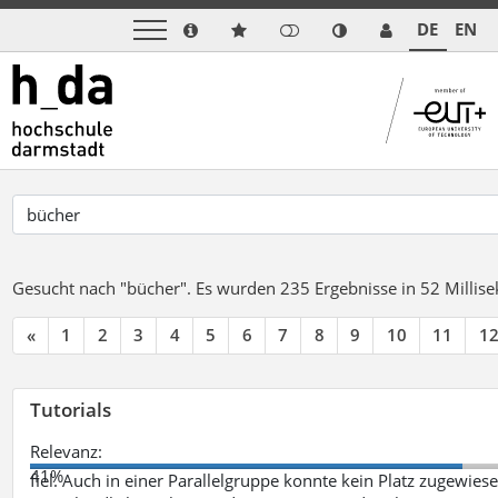
DE
EN
Gesucht nach "bücher".
Es wurden 235 Ergebnisse in 52 Milli
«
1
2
3
4
5
6
7
8
9
10
11
1
Tutorials
Relevanz:
41%
fiel. Auch in einer Parallelgruppe konnte kein Platz zugewie