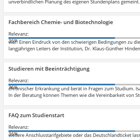
unverbindlichen Planung des eigenen Stundenplans gemeint
Fachbereich Chemie- und Biotechnologie
Relevanz:
36%
war. Einen Eindruck von den schwierigen Bedingungen zu die
langjährigen Leiters der Institution, Dr. Klaus-Günther Hinde
Studieren mit Beeinträchtigung
Relevanz:
36%
chronischer Erkrankung und berät in Fragen zum Studium. Is
In der Beratung können Themen wie die Vereinbarkeit von St
FAQ zum Studienstart
Relevanz:
36%
weitere Anschlusstarifgebiete oder das Deutschlandticket las