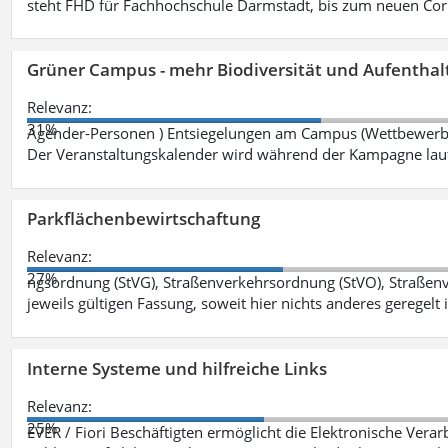
steht FHD für Fachhochschule Darmstadt, bis zum neuen Cor
Grüner Campus - mehr Biodiversität und Aufenthal
Relevanz:
31%
Agender-Personen ) Entsiegelungen am Campus (Wettbewerb "
Der Veranstaltungskalender wird während der Kampagne lau
Parkflächenbewirtschaftung
Relevanz:
27%
ngsordnung (StVG), Straßenverkehrsordnung (StVO), Straße
jeweils gültigen Fassung, soweit hier nichts anderes geregelt i
Interne Systeme und hilfreiche Links
Relevanz:
25%
EVER / Fiori Beschäftigten ermöglicht die Elektronische Ver