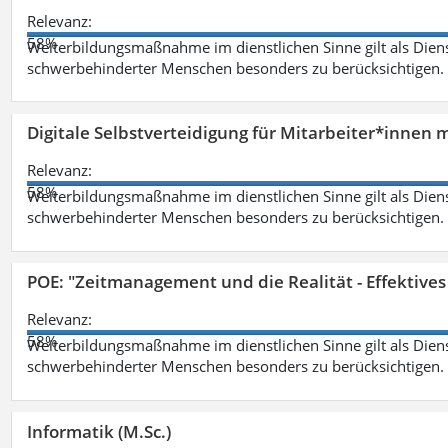
Relevanz:
58%
Weiterbildungsmaßnahme im dienstlichen Sinne gilt als Dien
schwerbehinderter Menschen besonders zu berücksichtigen. Fa
Digitale Selbstverteidigung für Mitarbeiter*innen 
Relevanz:
58%
Weiterbildungsmaßnahme im dienstlichen Sinne gilt als Dien
schwerbehinderter Menschen besonders zu berücksichtigen. Fa
POE: "Zeitmanagement und die Realität - Effektive
Relevanz:
58%
Weiterbildungsmaßnahme im dienstlichen Sinne gilt als Dien
schwerbehinderter Menschen besonders zu berücksichtigen. Fa
Informatik (M.Sc.)