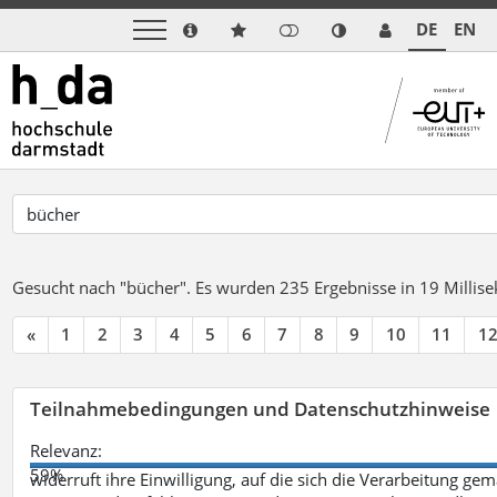
DE
EN
Gesucht nach "bücher".
Es wurden 235 Ergebnisse in 19 Milli
«
1
2
3
4
5
6
7
8
9
10
11
1
Teilnahmebedingungen und Datenschutzhinweise
Relevanz:
59%
widerruft ihre Einwilligung, auf die sich die Verarbeitung ge