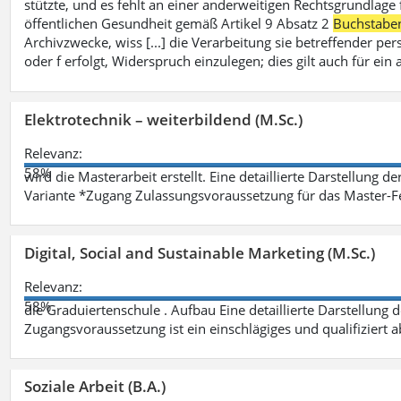
stützte, und es fehlt an einer anderweitigen Rechtsgrundlage 
öffentlichen Gesundheit gemäß Artikel 9 Absatz 2
Buchstabe
Archivzwecke, wiss [...] die Verarbeitung sie betreffender p
oder f erfolgt, Widerspruch einzulegen; dies gilt auch für ei
Elektrotechnik – weiterbildend (M.Sc.)
Relevanz:
58%
wird die Masterarbeit erstellt. Eine detaillierte Darstellung d
Variante *Zugang Zulassungsvoraussetzung für das Master-
Digital, Social and Sustainable Marketing (M.Sc.)
Relevanz:
58%
die Graduiertenschule . Aufbau Eine detaillierte Darstellung 
Zugangsvoraussetzung ist ein einschlägiges und qualifiziert 
Soziale Arbeit (B.A.)