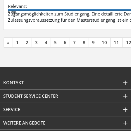
Relevanz:
58%
Zugangsmöglichkeiten zum Studiengang. Eine detaillierte Dar
Zulassungsvoraussetzung für den Masterstudiengang ist ein q
«
1
2
3
4
5
6
7
8
9
10
11
1
KONTAKT
STUDENT SERVICE CENTER
SERVICE
WEITERE ANGEBOTE