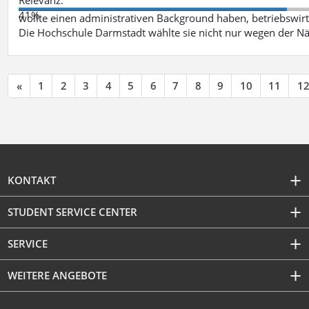
41%
wollte einen administrativen Background haben, betriebswir
Die Hochschule Darmstadt wählte sie nicht nur wegen der 
«
1
2
3
4
5
6
7
8
9
10
11
1
KONTAKT
STUDENT SERVICE CENTER
SERVICE
WEITERE ANGEBOTE