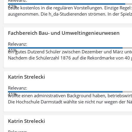
42%
Leute kostenlos in die regulären Vorstellungen. Einzige Regel
ausgenommen. Die h_da-Studierenden strömen. In der Spiel
Fachbereich Bau- und Umweltingenieurwesen
Relevanz:
41%
ein gutes Dutzend Schüler zwischen Dezember und März unt
Nachdem die Schülerzahl 1876 auf die Rekordmarke von 40 
Katrin Strelecki
Relevanz:
41%
wollte einen administrativen Background haben, betriebswir
Die Hochschule Darmstadt wählte sie nicht nur wegen der 
Katrin Strelecki
Relevanz: