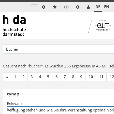
DE
EN
Gesucht nach "bücher".
Es wurden 235 Ergebnisse in 46 Milli
«
1
2
3
4
5
6
7
8
9
10
11
1
cynap
Relevanz:
52%
Verfügung stehen und wie Sie Ihre Veranstaltung optimal vo