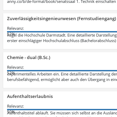
anny.co/b/de-formal/book/senatssaal 1. Technik einschalten 
Zuverlässigkeitsingenieurwesen (Fernstudiengang) 
Relevanz:
52%
Regel die Hochschule Darmstadt. Eine detaillierte Darstellung
erster einschlägiger Hochschulabschluss (Bachelorabschluss)
Chemie - dual (B.Sc.)
Relevanz:
52%
experimentelles Arbeiten ein. Eine detaillierte Darstellung de
berufsbefähigend, ermöglicht aber auch den Übergang in ei
Aufenthaltserlaubnis
Relevanz:
50%
Aufenthaltstitel abläuft. Sie müssen sich selbst an die Aus