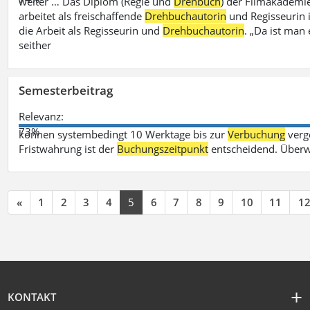
weiter … Das Diplom (Regie und
Drehbuch
) der Filmakademie
arbeitet als freischaffende
Drehbuchautorin
und Regisseurin in
die Arbeit als Regisseurin und
Drehbuchautorin
. „Da ist man 
seither
Semesterbeitrag
Relevanz:
73%
können systembedingt 10 Werktage bis zur
Verbuchung
verge
Fristwahrung ist der
Buchungszeitpunkt
entscheidend. Überw
«
1
2
3
4
5
6
7
8
9
10
11
1
KONTAKT