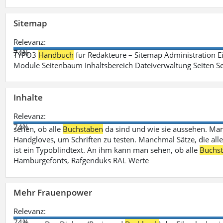
Sitemap
Relevanz:
74%
TYPO3
Handbuch
für Redakteure – Sitemap Administration Ei
Module Seitenbaum Inhaltsbereich Dateiverwaltung Seiten Se
Inhalte
Relevanz:
74%
sehen, ob alle
Buchstaben
da sind und wie sie aussehen. M
Handgloves, um Schriften zu testen. Manchmal Sätze, die all
ist ein Typoblindtext. An ihm kann man sehen, ob alle
Buchs
Hamburgefonts, Rafgenduks RAL Werte
Mehr Frauenpower
Relevanz:
74%