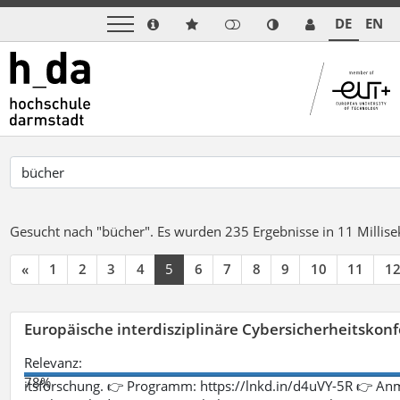
DE
EN
Gesucht nach "bücher".
Es wurden 235 Ergebnisse in 11 Milli
«
1
2
3
4
5
6
7
8
9
10
11
1
Europäische interdisziplinäre Cybersicherheitskonf
Relevanz:
78%
itsforschung. 👉 Programm: https://lnkd.in/d4uVY-5R 👉 An