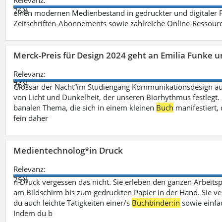
Relevanz:
76%
einen modernen Medienbestand in gedruckter und digitaler
Zeitschriften-Abonnements sowie zahlreiche Online-Ressou
Merck-Preis für Design 2024 geht an Emilia Funke 
Relevanz:
76%
Glossar der Nacht“im Studiengang Kommunikationsdesign aus
von Licht und Dunkelheit, der unseren Biorhythmus festlegt. 
banalen Thema, die sich in einem kleinen
Buch
manifestiert, 
fein daher
Medientechnolog*in Druck
Relevanz:
75%
n Druck vergessen das nicht. Sie erleben den ganzen Arbeitsp
am Bildschirm bis zum gedruckten Papier in der Hand. Sie v
du auch leichte Tätigkeiten einer/s
Buchbinder:in
sowie einfa
Indem du b