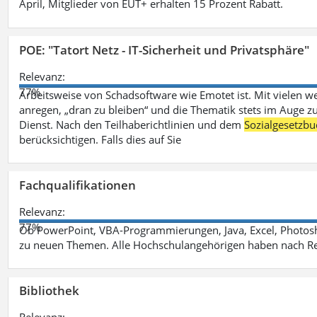
April, Mitglieder von EUT+ erhalten 15 Prozent Rabatt.
POE: "Tatort Netz - IT-Sicherheit und Privatsphäre"
Relevanz:
77%
Arbeitsweise von Schadsoftware wie Emotet ist. Mit vielen w
anregen, „dran zu bleiben“ und die Thematik stets im Auge zu
Dienst. Nach den Teilhaberichtlinien und dem
Sozialgesetzbu
berücksichtigen. Falls dies auf Sie
Fachqualifikationen
Relevanz:
77%
Ob PowerPoint, VBA-Programmierungen, Java, Excel, Photosh
zu neuen Themen. Alle Hochschulangehörigen haben nach Re
Bibliothek