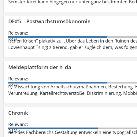
Semsterticket kann hingegen nur unter ganz bestimmten Be
DF#5 – Postwachstumsökonomie
Relevanz:
34%
ischen Krisen“ plakativ zu. „Über das Leben in den Ruinen de
Lowenhaupt Tsing) zitierend, gab er zugleich dem, was folgen
Meldeplattform der h_da
Relevanz:
34%
it, Missachtung von Arbeitsschutzmaßnahmen, Bestechung, K
Veruntreuung, Kartellrechtsverstöße, Diskriminierung, Mobbi
Chronik
Relevanz:
31%
nen des Fachbereichs Gestaltung entwickeln eine typografis