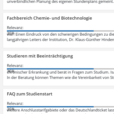
unverbindlichen Planung des eigenen Stundenplans gemeint
Fachbereich Chemie- und Biotechnologie
Relevanz:
36%
war. Einen Eindruck von den schwierigen Bedingungen zu die
langjährigen Leiters der Institution, Dr. Klaus-Günther Hinde
Studieren mit Beeinträchtigung
Relevanz:
36%
chronischer Erkrankung und berät in Fragen zum Studium. Is
In der Beratung können Themen wie die Vereinbarkeit von St
FAQ zum Studienstart
Relevanz:
36%
weitere Anschlusstarifgebiete oder das Deutschlandticket las