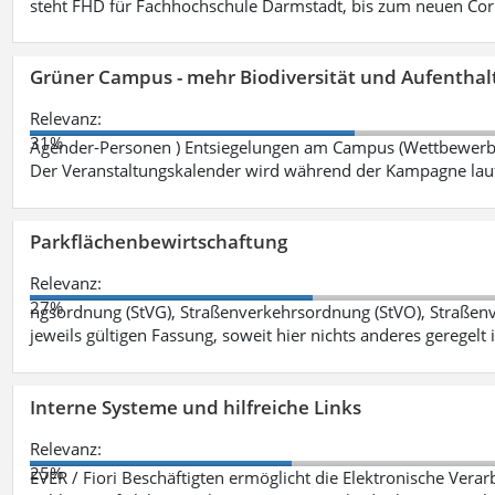
steht FHD für Fachhochschule Darmstadt, bis zum neuen Cor
Grüner Campus - mehr Biodiversität und Aufenthal
Relevanz:
31%
Agender-Personen ) Entsiegelungen am Campus (Wettbewerb "
Der Veranstaltungskalender wird während der Kampagne lau
Parkflächenbewirtschaftung
Relevanz:
27%
ngsordnung (StVG), Straßenverkehrsordnung (StVO), Straße
jeweils gültigen Fassung, soweit hier nichts anderes geregelt i
Interne Systeme und hilfreiche Links
Relevanz:
25%
EVER / Fiori Beschäftigten ermöglicht die Elektronische Ver