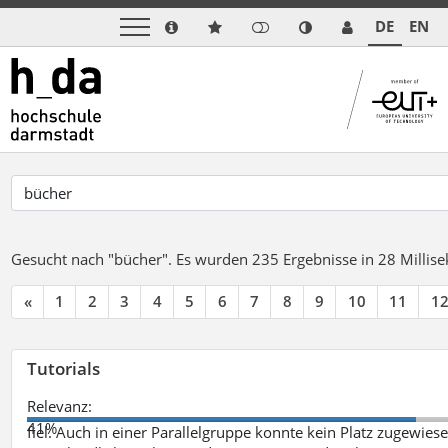
DE
EN
Gesucht nach "bücher".
Es wurden 235 Ergebnisse in 28 Milli
«
1
2
3
4
5
6
7
8
9
10
11
1
Tutorials
Relevanz:
41%
fiel. Auch in einer Parallelgruppe konnte kein Platz zugewie