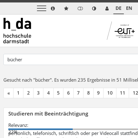
DE
EN
Gesucht nach "bücher".
Es wurden 235 Ergebnisse in 51 Milli
«
1
2
3
4
5
6
7
8
9
10
11
1
Studieren mit Beeinträchtigung
Relevanz:
22%
persönlich, telefonisch, schriftlich oder per Videocall statt