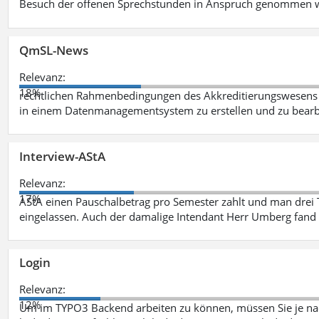
Besuch der offenen Sprechstunden in Anspruch genommen w
QmSL-News
Relevanz:
18%
rechtlichen Rahmenbedingungen des Akkreditierungswesens ve
in einem Datenmanagementsystem zu erstellen und zu bearbe
Interview-AStA
Relevanz:
17%
AStA einen Pauschalbetrag pro Semester zahlt und man drei 
eingelassen. Auch der damalige Intendant Herr Umberg fand
Login
Relevanz:
12%
Um im TYPO3 Backend arbeiten zu können, müssen Sie je nac