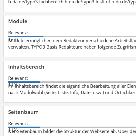
h-da.de/typo3 fachbereich.h-da.de/typo3 institut.h-da.de/ty
Module
Relevanz:
12%
Module ermöglichen dem Redakteur verschiedene Arbeitsflä
verwalten. TYPO3 Basis Redakteure haben folgende Zugriffsm
Inhaltsbereich
Relevanz:
11%
Im Inhaltsbereich findet die eigentliche Bearbeitung aller Elem
nach Modulwahl (Seite, Liste, Info, Datei usw.) und Örtlichkei
Seitenbaum
Relevanz:
11%
Der Seitenbaum bildet die Struktur der Webseite ab. Über de