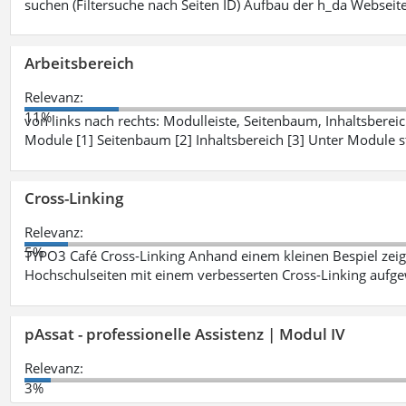
suchen (Filtersuche nach Seiten ID) Aufbau der h_da Webseite
Arbeitsbereich
Relevanz:
11%
von links nach rechts: Modulleiste, Seitenbaum, Inhaltsbereich
Module [1] Seitenbaum [2] Inhaltsbereich [3] Unter Module 
Cross-Linking
Relevanz:
5%
TYPO3 Café Cross-Linking Anhand einem kleinen Bespiel zei
Hochschulseiten mit einem verbesserten Cross-Linking aufg
pAssat - professionelle Assistenz | Modul IV
Relevanz:
3%