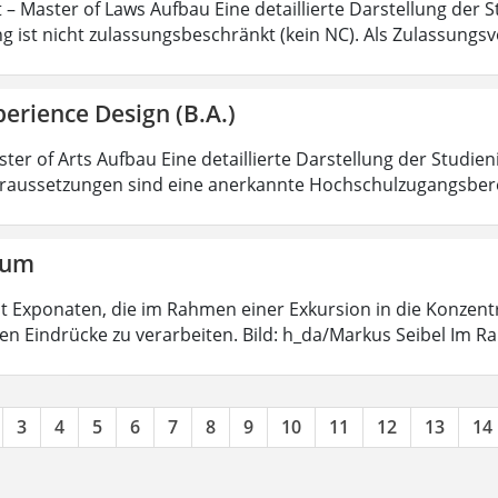
 – Master of Laws Aufbau Eine detaillierte Darstellung der S
g ist nicht zulassungsbeschränkt (kein NC). Als Zulassungs
erience Design (B.A.)
ter of Arts Aufbau Eine detaillierte Darstellung der Studien
aussetzungen sind eine anerkannte Hochschulzugangsbere
aum
 mit Exponaten, die im Rahmen einer Exkursion in die Konzen
ten Eindrücke zu verarbeiten. Bild: h_da/Markus Seibel Im 
3
4
5
6
7
8
9
10
11
12
13
14