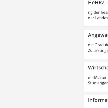
HeHRZ -
ng der hes
der Landes
Angewan
die Graduie
Zulassungs
Wirtscha
e – Master 
Studiengan
Informat