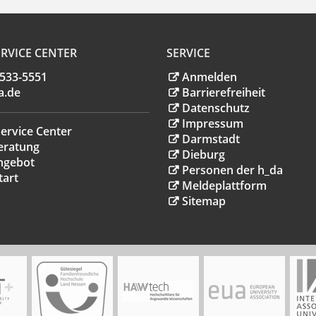
RVICE CENTER
SERVICE
.533-5551
Anmelden
a
.
de
Barrierefreiheit
Datenschutz
Impressum
ervice Center
Darmstadt
eratung
Dieburg
ngebot
Personen der h_da
tart
Meldeplattform
Sitemap