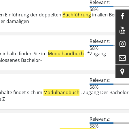
Relevanz:
58%
en Einführung der doppelten
Buchführung
in allen Bereiche

der damaligen

Relevanz:

58%
eninhalte finden Sie im
Modulhandbuch
. *Zugang

hlossenes Bachelor-

Relevanz:
58%
nhalte findet sich im
Modulhandbuch
. Zugang Der Bachelor
s Z
Relevanz:
58%