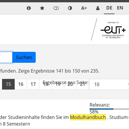
DE
EN
A+
Suchen
efunden.
Zeige Ergebnisse 141 bis 150 von 235.
Ergebnisse pro Seite:
15
16
17
18
19
20
21
22
23
24
Relevanz:
58%
der Studieninhalte finden Sie im
Modulhandbuch
. Studium
in 8 Semestern