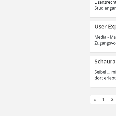
Lizenzrecht
Studiengan
User Exp
Media - Mas
Zugangsvor
Schaur
Seibel ...
dort erleb
«
1
2