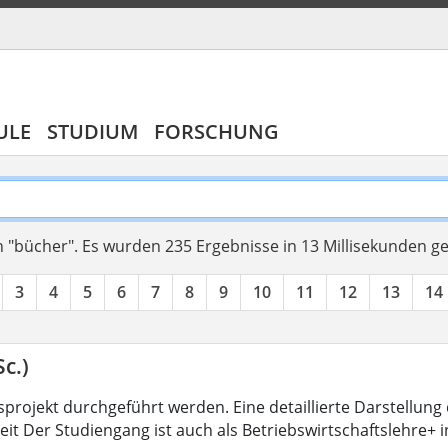
ULE
STUDIUM
FORSCHUNG
 "bücher".
Es wurden 235 Ergebnisse in 13 Millisekunden g
3
4
5
6
7
8
9
10
11
12
13
14
c.)
projekt durchgeführt werden. Eine detaillierte Darstellung 
eit Der Studiengang ist auch als Betriebswirtschaftslehre+ 