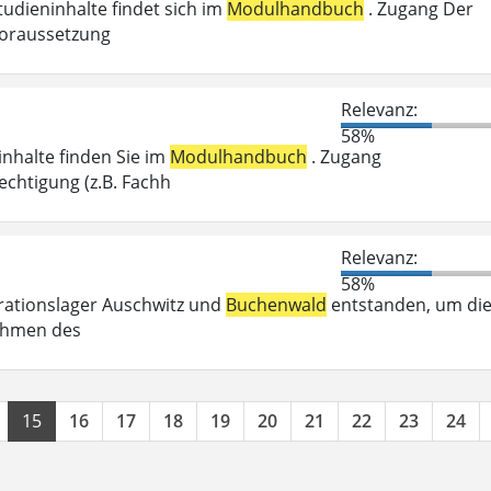
tudieninhalte findet sich im
Modulhandbuch
. Zugang Der
voraussetzung
Relevanz:
58%
inhalte finden Sie im
Modulhandbuch
. Zugang
chtigung (z.B. Fachh
Relevanz:
58%
trationslager Auschwitz und
Buchenwald
entstanden, um di
Rahmen des
15
16
17
18
19
20
21
22
23
24