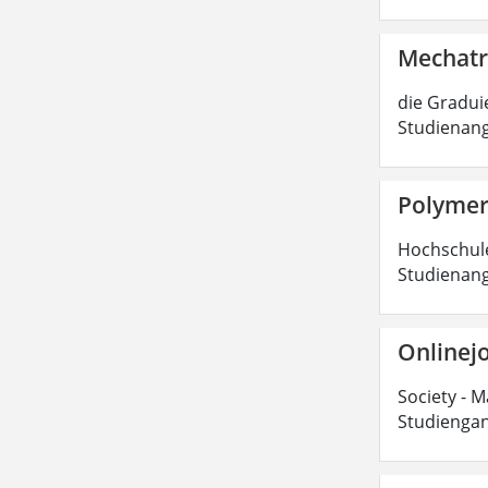
Mechatr
die Graduie
Studienang
Polymer
Hochschulen
Studienang
Onlinejo
Society - M
Studiengan