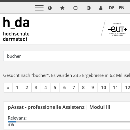
DE
EN
Gesucht nach "bücher".
Es wurden 235 Ergebnisse in 62 Milli
«
1
2
3
4
5
6
7
8
9
10
11
1
pAssat - professionelle Assistenz | Modul III
Relevanz:
3%