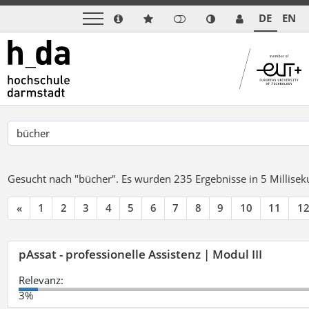
DE
EN
Gesucht nach "bücher".
Es wurden 235 Ergebnisse in 5 Millise
«
1
2
3
4
5
6
7
8
9
10
11
1
pAssat - professionelle Assistenz | Modul III
Relevanz:
3%