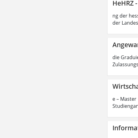
HeHRZ -
ng der hes
der Landes
Angewan
die Graduie
Zulassungs
Wirtscha
e – Master 
Studiengan
Informat