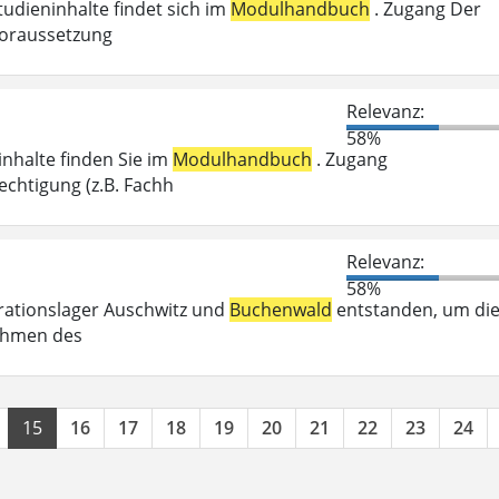
tudieninhalte findet sich im
Modulhandbuch
. Zugang Der
voraussetzung
Relevanz:
58%
inhalte finden Sie im
Modulhandbuch
. Zugang
chtigung (z.B. Fachh
Relevanz:
58%
trationslager Auschwitz und
Buchenwald
entstanden, um di
Rahmen des
15
16
17
18
19
20
21
22
23
24