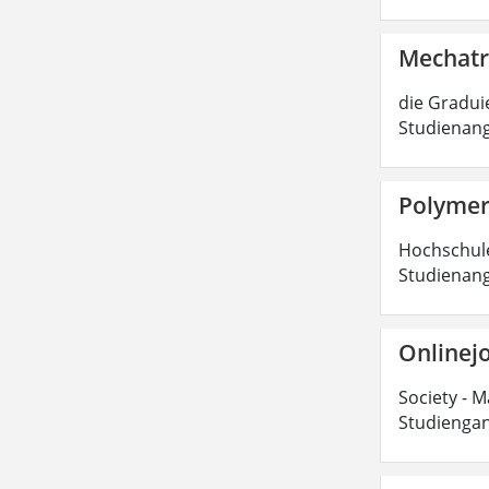
Mechatr
die Graduie
Studienang
Polymer
Hochschulen
Studienang
Onlinejo
Society - M
Studiengan