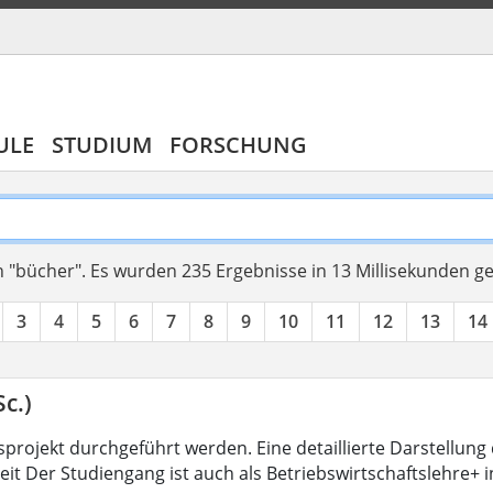
ULE
STUDIUM
FORSCHUNG
 "bücher".
Es wurden 235 Ergebnisse in 13 Millisekunden g
3
4
5
6
7
8
9
10
11
12
13
14
c.)
projekt durchgeführt werden. Eine detaillierte Darstellung 
eit Der Studiengang ist auch als Betriebswirtschaftslehre+ 