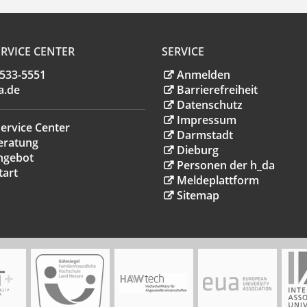
RVICE CENTER
SERVICE
.533-5551
Anmelden
a
.
de
Barrierefreiheit
Datenschutz
Impressum
ervice Center
Darmstadt
eratung
Dieburg
ngebot
Personen der h_da
tart
Meldeplattform
Sitemap