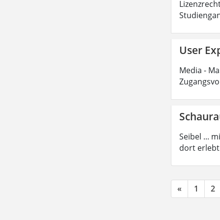
Lizenzrecht
Studiengan
User Exp
Media - Mas
Zugangsvor
Schaur
Seibel ...
dort erleb
«
1
2