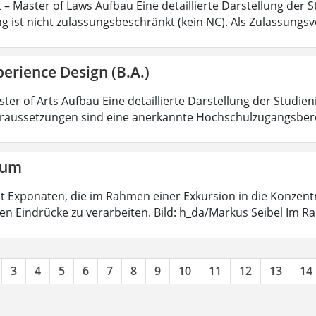
 – Master of Laws Aufbau Eine detaillierte Darstellung der S
g ist nicht zulassungsbeschränkt (kein NC). Als Zulassungs
erience Design (B.A.)
ter of Arts Aufbau Eine detaillierte Darstellung der Studien
aussetzungen sind eine anerkannte Hochschulzugangsbere
aum
 mit Exponaten, die im Rahmen einer Exkursion in die Konzen
ten Eindrücke zu verarbeiten. Bild: h_da/Markus Seibel Im 
3
4
5
6
7
8
9
10
11
12
13
14