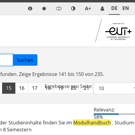
DE
EN
A+
Suchen
efunden.
Zeige Ergebnisse 141 bis 150 von 235.
Ergebnisse pro Seite:
15
16
17
18
19
20
21
22
23
24
Relevanz:
58%
der Studieninhalte finden Sie im
Modulhandbuch
. Studium
in 8 Semestern