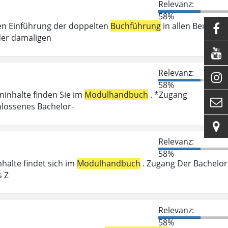
Relevanz:
58%
en Einführung der doppelten
Buchführung
in allen Bereiche

der damaligen

Relevanz:

58%
eninhalte finden Sie im
Modulhandbuch
. *Zugang

hlossenes Bachelor-

Relevanz:
58%
nhalte findet sich im
Modulhandbuch
. Zugang Der Bachelor
s Z
Relevanz:
58%