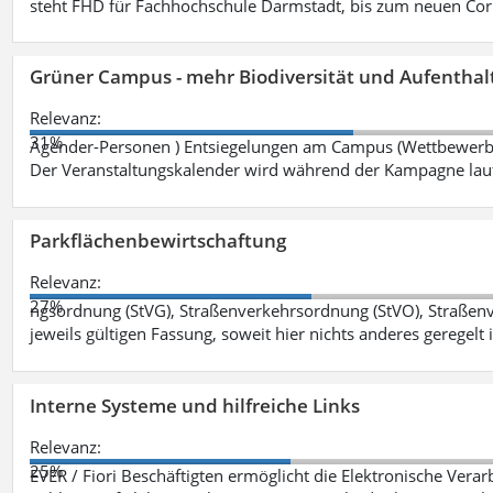
steht FHD für Fachhochschule Darmstadt, bis zum neuen Cor
Grüner Campus - mehr Biodiversität und Aufenthal
Relevanz:
31%
Agender-Personen ) Entsiegelungen am Campus (Wettbewerb "
Der Veranstaltungskalender wird während der Kampagne lau
Parkflächenbewirtschaftung
Relevanz:
27%
ngsordnung (StVG), Straßenverkehrsordnung (StVO), Straße
jeweils gültigen Fassung, soweit hier nichts anderes geregelt i
Interne Systeme und hilfreiche Links
Relevanz:
25%
EVER / Fiori Beschäftigten ermöglicht die Elektronische Ver