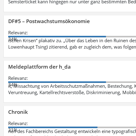
Semsterticket kann hingegen nur unter ganz bestimmten Be
DF#5 – Postwachstumsökonomie
Relevanz:
34%
ischen Krisen“ plakativ zu. „Über das Leben in den Ruinen de
Lowenhaupt Tsing) zitierend, gab er zugleich dem, was folgen
Meldeplattform der h_da
Relevanz:
34%
it, Missachtung von Arbeitsschutzmaßnahmen, Bestechung, K
Veruntreuung, Kartellrechtsverstöße, Diskriminierung, Mobbi
Chronik
Relevanz:
31%
nen des Fachbereichs Gestaltung entwickeln eine typografis