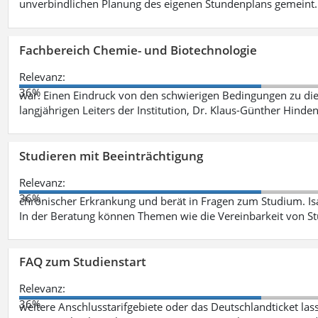
unverbindlichen Planung des eigenen Stundenplans gemeint
Fachbereich Chemie- und Biotechnologie
Relevanz:
36%
war. Einen Eindruck von den schwierigen Bedingungen zu die
langjährigen Leiters der Institution, Dr. Klaus-Günther Hinde
Studieren mit Beeinträchtigung
Relevanz:
36%
chronischer Erkrankung und berät in Fragen zum Studium. Is
In der Beratung können Themen wie die Vereinbarkeit von St
FAQ zum Studienstart
Relevanz:
36%
weitere Anschlusstarifgebiete oder das Deutschlandticket las