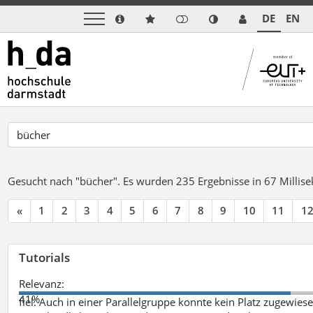
DE
EN
Gesucht nach "bücher".
Es wurden 235 Ergebnisse in 67 Milli
«
1
2
3
4
5
6
7
8
9
10
11
1
Tutorials
Relevanz:
41%
fiel. Auch in einer Parallelgruppe konnte kein Platz zugewie