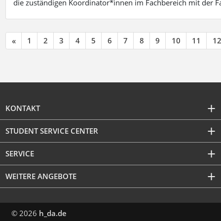
die zuständigen Koordinator*innen im Fachbereich mit der 
«
1
2
3
4
5
6
7
8
9
10
11
1
KONTAKT
STUDENT SERVICE CENTER
SERVICE
WEITERE ANGEBOTE
© 2026
h_da.de