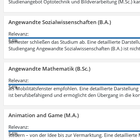
Studienangebot Optotechnik und Bildverarbeitung (M.Sc.) ka
Angewandte Sozialwissenschaften (B.A.)
Relevanz:
54%
Semester schließen das Studium ab. Eine detaillierte Darstell
Studiengang Angewandte Sozialwissenschaften (B.A.) ist nich
Angewandte Mathematik (B.Sc.)
Relevanz:
54%
als Mobilitätsfenster empfohlen. Eine detaillierte Darstellung
ist berufsbefähigend und ermöglicht den Übergang in die ko
Animation and Game (M.A.)
Relevanz:
54%
steuern – von der Idee bis zur Vermarktung. Eine detailliert