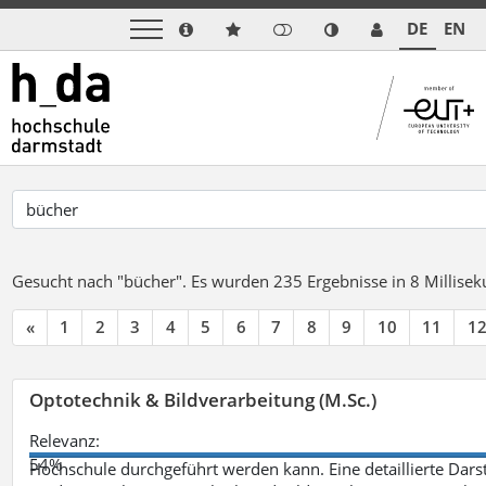
DE
EN
Gesucht nach "bücher".
Es wurden 235 Ergebnisse in 8 Millise
«
1
2
3
4
5
6
7
8
9
10
11
1
Optotechnik & Bildverarbeitung (M.Sc.)
Relevanz:
54%
Hochschule durchgeführt werden kann. Eine detaillierte Darst