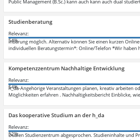
Public Management (B.Sc.) kann auch kann auch dual studie
Studienberatung
Relevanz:
54%
inbarung möglich. Alternativ können Sie einen kurzen Onlin
individuellen Beratungstermin*: Online/Telefon *Wir haben 
Kompetenzzentrum Nachhaltige Entwicklung
Relevanz:
54%
h_da-Angehörige Veranstaltungen planen, kreativ arbeiten o
Möglichkeiten erfahren . Nachhaltigkeitsbericht Einblicke, w
Das kooperative Studium an der h_da
Relevanz:
52%
Dualen Studienzentrum abgesprochen. Studieninhalte und Pra