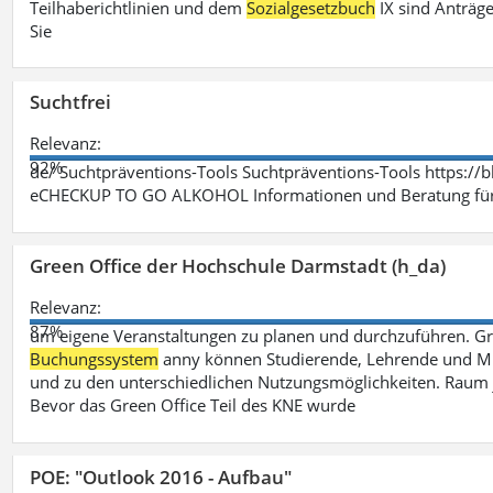
Teilhaberichtlinien und dem
Sozialgesetzbuch
IX sind Anträg
Sie
Suchtfrei
Relevanz:
92%
de/ Suchtpräventions-Tools Suchtpräventions-Tools https://
eCHECKUP TO GO ALKOHOL Informationen und Beratung für 
Green Office der Hochschule Darmstadt (h_da)
Relevanz:
87%
um eigene Veranstaltungen zu planen und durchzuführen. G
Buchungssystem
anny können Studierende, Lehrende und Mit
und zu den unterschiedlichen Nutzungsmöglichkeiten. Raum 
Bevor das Green Office Teil des KNE wurde
POE: "Outlook 2016 - Aufbau"