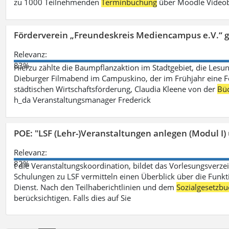
zu 1000 Teilnehmenden
Terminbuchung
über Moodle Videob
Förderverein „Freundeskreis Mediencampus e.V.“ 
Relevanz:
83%
Hierzu zählte die Baumpflanzaktion im Stadtgebiet, die Lesun
Dieburger Filmabend im Campuskino, der im Frühjahr eine Fort
städtischen Wirtschaftsförderung, Claudia Kleene von der
Büc
h_da Veranstaltungsmanager Frederick
POE: "LSF (Lehr-)Veranstaltungen anlegen (Modul I)
Relevanz:
82%
t die Veranstaltungskoordination, bildet das Vorlesungsverze
Schulungen zu LSF vermitteln einen Überblick über die Funkt
Dienst. Nach den Teilhaberichtlinien und dem
Sozialgesetzbu
berücksichtigen. Falls dies auf Sie