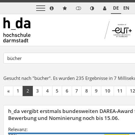
DE
EN
Gesucht nach "bücher".
Es wurden 235 Ergebnisse in 7 Millise
«
1
2
3
4
5
6
7
8
9
10
11
1
h_da vergibt erstmals bundesweiten DAREA-Award f
Bewerbung und Nominierung noch bis 15.06.
Relevanz: