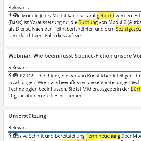
Relevanz:
86%
beide Module Jedes Modul kann separat
gebucht
werden. Bit
(Basis) ist Voraussetzung für die
Buchung
von Modul 2 (Aufbau
als Dienst. Nach den Teilhaberichtlinien und dem
Sozialgese
berücksichtigen. Falls dies auf Sie
Webinar: Wie beeinflusst Science-Fiction unsere Vor
Relevanz:
85%
oder R2-D2 – die Bilder, die wir von Künstlicher Intelligenz
Erzählungen. Wie stark beeinflussen diese Vorstellungen tech
Technologien beeinflussen. Sie ist Mitherausgeberin der
Büch
Organisationen zu diesen Themen
Unterstützung
Relevanz:
85%
inklusive Schnitt und Bereitstellung
Terminbuchung
über Mood