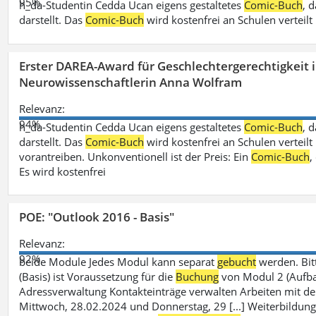
95%
h_da-Studentin Cedda Ucan eigens gestaltetes
Comic-Buch
, 
darstellt. Das
Comic-Buch
wird kostenfrei an Schulen verteilt
Erster DAREA-Award für Geschlechtergerechtigkeit
Neurowissenschaftlerin Anna Wolfram
Relevanz:
94%
h_da-Studentin Cedda Ucan eigens gestaltetes
Comic-Buch
, 
darstellt. Das
Comic-Buch
wird kostenfrei an Schulen verteilt 
vorantreiben. Unkonventionell ist der Preis: Ein
Comic-Buch
,
Es wird kostenfrei
POE: "Outlook 2016 - Basis"
Relevanz:
92%
beide Module Jedes Modul kann separat
gebucht
werden. Bit
(Basis) ist Voraussetzung für die
Buchung
von Modul 2 (Aufbau)
Adressverwaltung Kontakteinträge verwalten Arbeiten mit 
Mittwoch, 28.02.2024 und Donnerstag, 29 [...] Weiterbildung