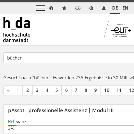
DE
EN
Gesucht nach "bücher".
Es wurden 235 Ergebnisse in 30 Milli
«
1
2
3
4
5
6
7
8
9
10
11
1
pAssat - professionelle Assistenz | Modul III
Relevanz:
3%