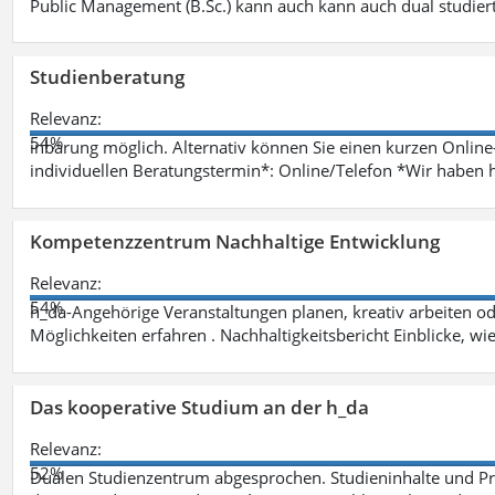
Public Management (B.Sc.) kann auch kann auch dual studie
Studienberatung
Relevanz:
54%
inbarung möglich. Alternativ können Sie einen kurzen Onlin
individuellen Beratungstermin*: Online/Telefon *Wir haben 
Kompetenzzentrum Nachhaltige Entwicklung
Relevanz:
54%
h_da-Angehörige Veranstaltungen planen, kreativ arbeiten o
Möglichkeiten erfahren . Nachhaltigkeitsbericht Einblicke, w
Das kooperative Studium an der h_da
Relevanz:
52%
Dualen Studienzentrum abgesprochen. Studieninhalte und Pra