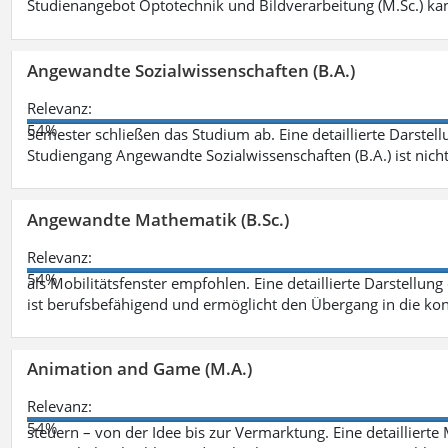
Studienangebot Optotechnik und Bildverarbeitung (M.Sc.) ka
Angewandte Sozialwissenschaften (B.A.)
Relevanz:
54%
Semester schließen das Studium ab. Eine detaillierte Darstell
Studiengang Angewandte Sozialwissenschaften (B.A.) ist nich
Angewandte Mathematik (B.Sc.)
Relevanz:
54%
als Mobilitätsfenster empfohlen. Eine detaillierte Darstellung
ist berufsbefähigend und ermöglicht den Übergang in die ko
Animation and Game (M.A.)
Relevanz:
54%
steuern – von der Idee bis zur Vermarktung. Eine detailliert