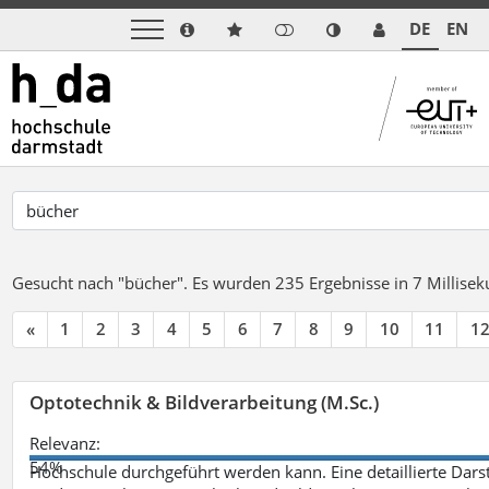
DE
EN
Gesucht nach "bücher".
Es wurden 235 Ergebnisse in 7 Millise
«
1
2
3
4
5
6
7
8
9
10
11
1
Optotechnik & Bildverarbeitung (M.Sc.)
Relevanz:
54%
Hochschule durchgeführt werden kann. Eine detaillierte Darst