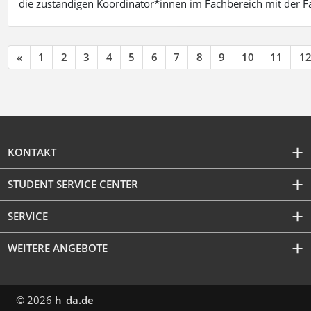
die zuständigen Koordinator*innen im Fachbereich mit der 
«
1
2
3
4
5
6
7
8
9
10
11
1
KONTAKT
STUDENT SERVICE CENTER
SERVICE
WEITERE ANGEBOTE
© 2026
h_da.de