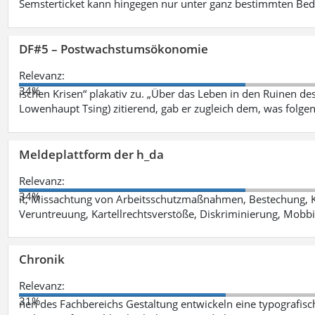
Semsterticket kann hingegen nur unter ganz bestimmten Be
DF#5 – Postwachstumsökonomie
Relevanz:
34%
ischen Krisen“ plakativ zu. „Über das Leben in den Ruinen de
Lowenhaupt Tsing) zitierend, gab er zugleich dem, was folgen
Meldeplattform der h_da
Relevanz:
34%
it, Missachtung von Arbeitsschutzmaßnahmen, Bestechung, K
Veruntreuung, Kartellrechtsverstöße, Diskriminierung, Mobbi
Chronik
Relevanz:
31%
nen des Fachbereichs Gestaltung entwickeln eine typografis