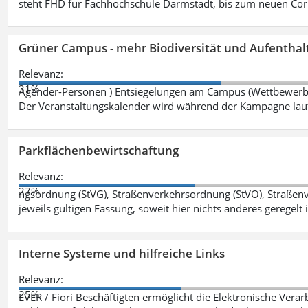
steht FHD für Fachhochschule Darmstadt, bis zum neuen Cor
Grüner Campus - mehr Biodiversität und Aufenthal
Relevanz:
31%
Agender-Personen ) Entsiegelungen am Campus (Wettbewerb "
Der Veranstaltungskalender wird während der Kampagne lau
Parkflächenbewirtschaftung
Relevanz:
27%
ngsordnung (StVG), Straßenverkehrsordnung (StVO), Straße
jeweils gültigen Fassung, soweit hier nichts anderes geregelt i
Interne Systeme und hilfreiche Links
Relevanz:
25%
EVER / Fiori Beschäftigten ermöglicht die Elektronische Ver