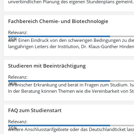
unverbindlichen Planung des eigenen Stundenplans gemeint
Fachbereich Chemie- und Biotechnologie
Relevanz:
36%
war. Einen Eindruck von den schwierigen Bedingungen zu die
langjährigen Leiters der Institution, Dr. Klaus-Günther Hinde
Studieren mit Beeinträchtigung
Relevanz:
36%
chronischer Erkrankung und berät in Fragen zum Studium. Is
In der Beratung können Themen wie die Vereinbarkeit von St
FAQ zum Studienstart
Relevanz:
36%
weitere Anschlusstarifgebiete oder das Deutschlandticket las