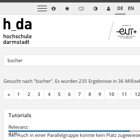
DE
EN
Gesucht nach "bücher".
Es wurden 235 Ergebnisse in 36 Milli
«
1
2
3
4
5
6
7
8
9
10
11
1
Tutorials
Relevanz:
41%
fiel. Auch in einer Parallelgruppe konnte kein Platz zugewie