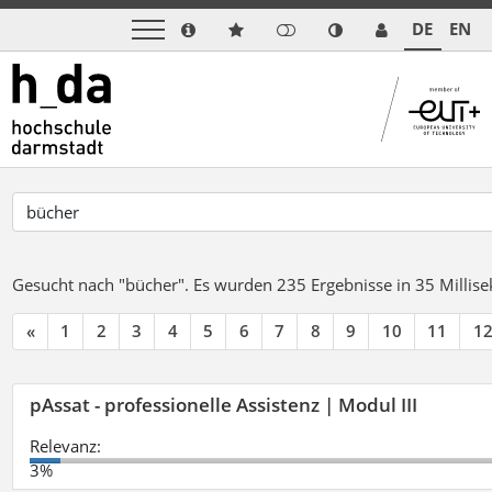
DE
EN
Gesucht nach "bücher".
Es wurden 235 Ergebnisse in 35 Milli
«
1
2
3
4
5
6
7
8
9
10
11
1
pAssat - professionelle Assistenz | Modul III
Relevanz:
3%